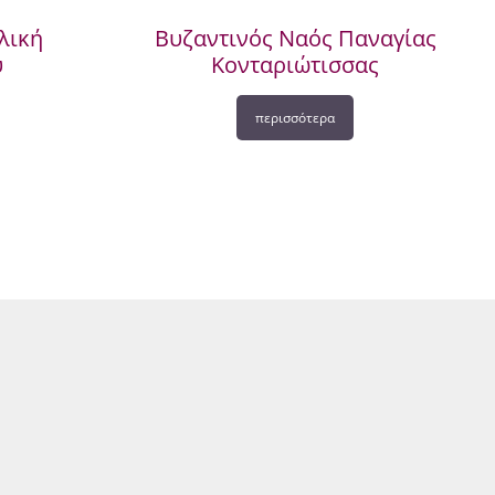
λική
Βυζαντινός Ναός Παναγίας
υ
Κονταριώτισσας
περισσότερα