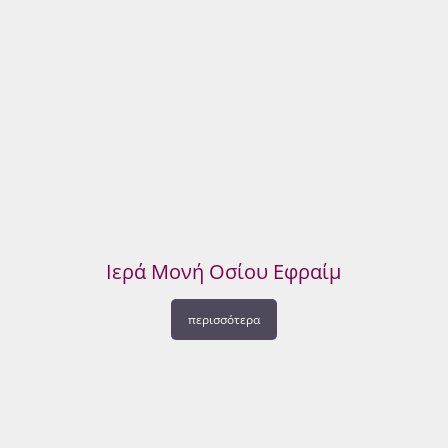
Ιερά Μονή Oσίου Εφραίμ
περισσότερα