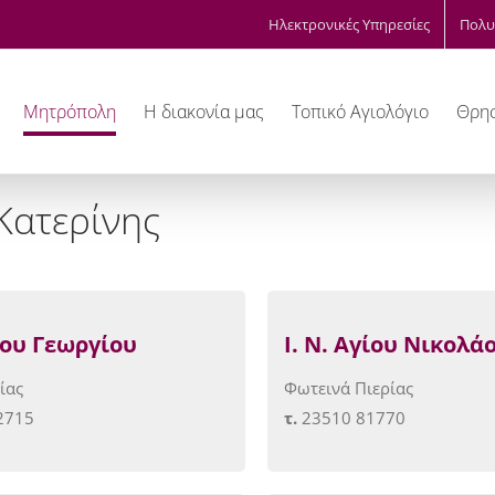
Ηλεκτρονικές Υπηρεσίες
Πολυ
Μητρόπολη
Η διακονία μας
Τοπικό Αγιολόγιο
Θρησ
 Κατερίνης
γίου Γεωργίου
Ι. Ν. Αγίου Νικολά
ίας
Φωτεινά Πιερίας
2715
τ.
23510 81770