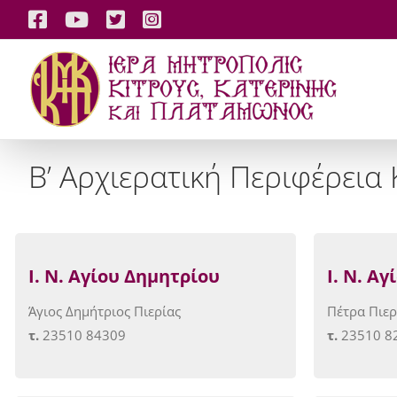
Skip
Facebook
YouTube
X
Instagram
to
content
Β’ Αρχιερατική Περιφέρεια
Ι. Ν. Α
γίου Δημητρίου
Ι. Ν. Α
Άγιος Δημήτριος Πιερίας
Πέτρα Πιερ
τ.
23510 84309
τ.
23510 8