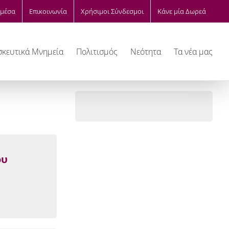
μέσα
Επικοινωνία
Χρήσιμοι Σύνδεσμοι
Κάνε μία Δωρεά
κευτικά Μνημεία
Πολιτισμός
Νεότητα
Τα νέα μας
ου