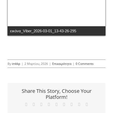
εικόνα_Viber_2026-03-01_13-43-26-295
By
imkkp
|
2 Μαρτίου, 2026
|
Επικαιρότητα
|
0 Comments
Share This Story, Choose Your
Platform!
Facebook
X
Reddit
LinkedIn
WhatsApp
Tumblr
Pinterest
Vk
Email