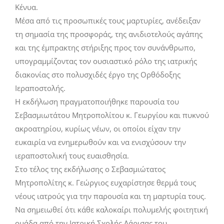
Κένυα.
Μέσα από τις προσωπικές τους μαρτυρίες, ανέδειξαν
τη σημασία της προσφοράς, της ανιδιοτελούς αγάπης
και της έμπρακτης στήριξης προς τον συνάνθρωπο,
υπογραμμίζοντας τον ουσιαστικό ρόλο της ιατρικής
διακονίας στο πολυσχιδές έργο της Ορθόδοξης
Ιεραποστολής.
Η εκδήλωση πραγματοποιήθηκε παρουσία του
Σεβασμιωτάτου Μητροπολίτου κ. Γεωργίου και πυκνού
ακροατηρίου, κυρίως νέων, οι οποίοι είχαν την
ευκαιρία να ενημερωθούν και να ενισχύσουν την
ιεραποστολική τους ευαισθησία.
Στο τέλος της εκδήλωσης ο Σεβασμιώτατος
Μητροπολίτης κ. Γεώργιος ευχαρίστησε θερμά τους
νέους ιατρούς για την παρουσία και τη μαρτυρία τους.
Να σημειωθεί ότι κάθε καλοκαίρι πολυμελής φοιτητική
ομάδα από την Ιατρική Σχολής Λάρισας του