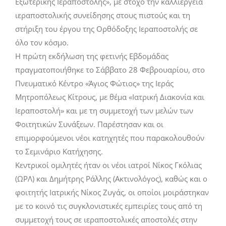
Εξωτερικής Ιεραποστολής», με στόχο την καλλιέργεια
ιεραποστολικής συνείδησης στους πιστούς και τη
στήριξη του έργου της Ορθόδοξης Ιεραποστολής σε
όλο τον κόσμο.
Η πρώτη εκδήλωση της φετινής Εβδομάδας
πραγματοποιήθηκε το Σάββατο 28 Φεβρουαρίου, στο
Πνευματικό Κέντρο «Άγιος Φώτιος» της Ιεράς
Μητροπόλεως Κίτρους, με θέμα «Ιατρική Διακονία και
Ιεραποστολή» και με τη συμμετοχή των μελών των
Φοιτητικών Συνάξεων. Παρέστησαν και οι
επιμορφούμενοι νέοι κατηχητές που παρακολουθούν
το Σεμινάριο Κατήχησης.
Κεντρικοί ομιλητές ήταν οι νέοι ιατροί Νίκος Γκόλιας
(ΩΡΛ) και Δημήτρης Ράλλης (Ακτινολόγος), καθώς και ο
φοιτητής Ιατρικής Νίκος Ζυγάς, οι οποίοι μοιράστηκαν
με το κοινό τις συγκλονιστικές εμπειρίες τους από τη
συμμετοχή τους σε ιεραποστολικές αποστολές στην