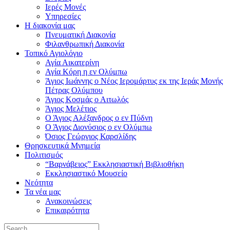
Ιερές Μονές
Υπηρεσίες
Η διακονία μας
Πνευματική Διακονία
Φιλανθρωπική Διακονία
Τοπικό Αγιολόγιο
Αγία Αικατερίνη
Αγία Κόρη η εν Ολύμπω
Άγιος Ιωάννης ο Νέος Ιερομάρτυς εκ της Ιεράς Μονής
Πέτρας Ολύμπου
Άγιος Κοσμάς ο Αιτωλός
Άγιος Μελέτιος
Ο Άγιος Αλέξανδρος ο εν Πύδνη
Ο Άγιος Διονύσιος ο εν Ολύμπω
Όσιος Γεώργιος Καρσλίδης
Θρησκευτικά Μνημεία
Πολιτισμός
“Βαρνάβειος” Εκκλησιαστική Βιβλιοθήκη
Εκκλησιαστικό Μουσείο
Νεότητα
Τα νέα μας
Ανακοινώσεις
Επικαιρότητα
Search