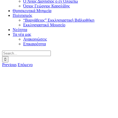
Ο Άγιος Διονύσιος ο εν Ολύμπω
Όσιος Γεώργιος Καρσλίδης
Θρησκευτικά Μνημεία
Πολιτισμός
“Βαρνάβειος” Εκκλησιαστική Βιβλιοθήκη
Εκκλησιαστικό Μουσείο
Νεότητα
Τα νέα μας
Ανακοινώσεις
Επικαιρότητα
Search
for:
Previous
Επόμενο
View
Larger
Image