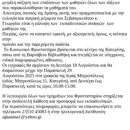
μεγάλη αύξηση των επιδόσεων των μαθητών όλων των τάξεων
που παρακολούθησαν τα μαθήματά του.
Απώτερος σκοπός της δράσης αυτής που πραγματοποιείται με την
ευλογία και πατρική μέριμνα του Σεβασμιωτάτου κ.
Γεωργίου είναι η κάλυψη των εκπαιδευτικών αναγκών των
μαθητών της
Πιερίας, ώστε να καταστεί εφικτή, με αξιοπρεπείς όρους, η ισότητα
στην
πρόοδο και την παρεχόμενη παιδεία.
Το Κοινωνικό Φροντιστήριο βρίσκεται στο κέντρο της Κατερίνης,
πάνω από τη Βαρνάβειο Βιβλιοθήκη και στεγάζεται σε σύγχρονες
ειδικά διαμορφωμένες αίθουσες.
Οι εγγραφές θα αρχίσουν τη Δευτέρα 18 Αυγούστου και θα
διαρκέσουν μέχρι την Παρασκευή 29
Αυγούστου 2025 στα γραφεία της Ιεράς Μητροπόλεως
(οδός: Μητροπόλεως 11, Κατερίνη), από Δευτέρα έως
Παρασκευή, κατά τις ώρες 10.00-13.00.
Η λειτουργία όλων των τμημάτων του Φροντιστηρίου στηρίζεται
στην ανιδιοτελή διάθεση και προσφορά των εκπαιδευτικών.
Για περισσότερες πληροφορίες μπορείτε να επικοινωνήσετε στο
τηλέφωνο 23510 45083 ή στην ηλεκτρονική διεύθυνση:
agiaanna1@yahoo.gr