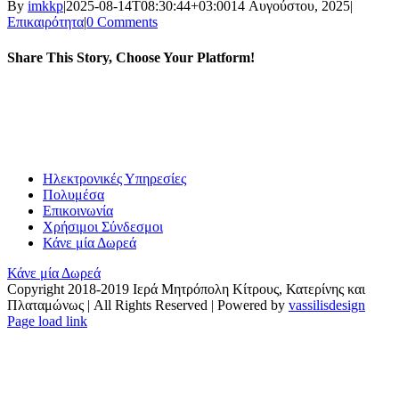
By
imkkp
|
2025-08-14T08:30:44+03:00
14 Αυγούστου, 2025
|
Επικαιρότητα
|
0 Comments
Share This Story, Choose Your Platform!
Facebook
X
Reddit
LinkedIn
WhatsApp
Tumblr
Pinterest
Vk
Email
Ηλεκτρονικές Υπηρεσίες
Πολυμέσα
Επικοινωνία
Χρήσιμοι Σύνδεσμοι
Κάνε μία Δωρεά
Κάνε μία Δωρεά
Copyright 2018-2019 Ιερά Μητρόπολη Κίτρους, Κατερίνης και
Πλαταμώνως | All Rights Reserved | Powered by
vassilisdesign
Facebook
YouTube
X
Instagram
Page load link
Go
to
Top