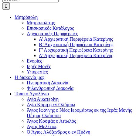
for:
Μητρόπολη
Μητροπολίτης
Επισκοπικός Κατάλογος
Αρχιερατικές Περιφέρειες
Α’ Αρχιερατική Περιφέρεια Κατερίνης
Β’ Αρχιερατική Περιφέρεια Κατερίνης
Γ’ Αρχιερατική Περιφέρεια Κατερίνης
Δ’ Αρχιερατική Περιφέρεια Κατερίνης
Ενορίες
Ιερές Μονές
Υπηρεσίες
Η διακονία μας
Πνευματική Διακονία
Φιλανθρωπική Διακονία
Τοπικό Αγιολόγιο
Αγία Αικατερίνη
Αγία Κόρη η εν Ολύμπω
Άγιος Ιωάννης ο Νέος Ιερομάρτυς εκ της Ιεράς Μονής
Πέτρας Ολύμπου
Άγιος Κοσμάς ο Αιτωλός
Άγιος Μελέτιος
Ο Άγιος Αλέξανδρος ο εν Πύδνη