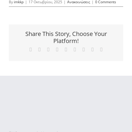
By
imkkp
|
17 Οκτωβρίου, 2025
|
Ανακοινώσεις
|
0 Comments
Share This Story, Choose Your
Platform!
Facebook
X
Reddit
LinkedIn
WhatsApp
Tumblr
Pinterest
Vk
Email