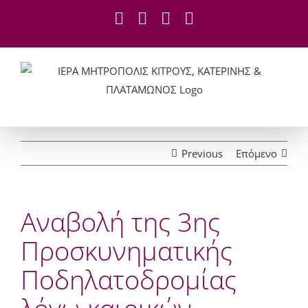
Skip
Facebook
YouTube
X
Instagram
to
content
Previous
Επόμενο
Αναβολή της 3ης
Προσκυνηματικής
Ποδηλατοδρομίας