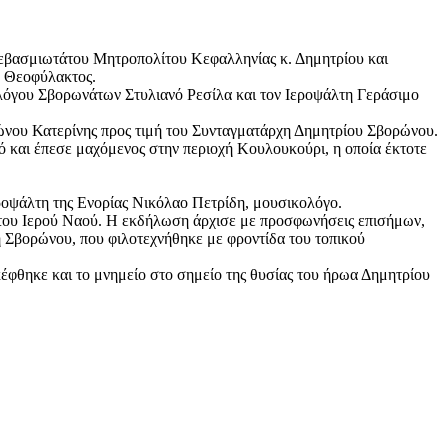
Σεβασμιωτάτου Μητροπολίτου Κεφαλληνίας κ. Δημητρίου και
. Θεοφύλακτος.
λόγου Σβορωνάτων Στυλιανό Ρεσίλα και τον Ιεροψάλτη Γεράσιμο
ώνου Κατερίνης προς τιμή του Συνταγματάρχη Δημητρίου Σβορώνου.
ό και έπεσε μαχόμενος στην περιοχή Κουλουκούρι, η οποία έκτοτε
ροψάλτη της Ενορίας Νικόλαο Πετρίδη, μουσικολόγο.
 του Ιερού Ναού. Η εκδήλωση άρχισε με προσφωνήσεις επισήμων,
 Σβορώνου, που φιλοτεχνήθηκε με φροντίδα του τοπικού
κέφθηκε και το μνημείο στο σημείο της θυσίας του ήρωα Δημητρίου