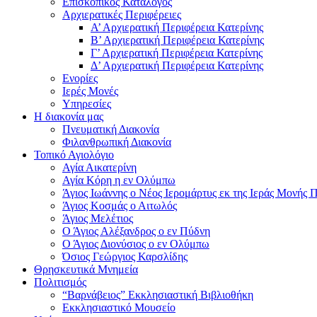
Επισκοπικός Κατάλογος
Αρχιερατικές Περιφέρειες
Α’ Αρχιερατική Περιφέρεια Κατερίνης
Β’ Αρχιερατική Περιφέρεια Κατερίνης
Γ’ Αρχιερατική Περιφέρεια Κατερίνης
Δ’ Αρχιερατική Περιφέρεια Κατερίνης
Ενορίες
Ιερές Μονές
Υπηρεσίες
Η διακονία μας
Πνευματική Διακονία
Φιλανθρωπική Διακονία
Τοπικό Αγιολόγιο
Αγία Αικατερίνη
Αγία Κόρη η εν Ολύμπω
Άγιος Ιωάννης ο Νέος Ιερομάρτυς εκ της Ιεράς Μονής
Άγιος Κοσμάς ο Αιτωλός
Άγιος Μελέτιος
Ο Άγιος Αλέξανδρος ο εν Πύδνη
Ο Άγιος Διονύσιος ο εν Ολύμπω
Όσιος Γεώργιος Καρσλίδης
Θρησκευτικά Μνημεία
Πολιτισμός
“Βαρνάβειος” Εκκλησιαστική Βιβλιοθήκη
Εκκλησιαστικό Μουσείο