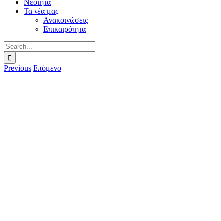
Νεότητα
Τα νέα μας
Ανακοινώσεις
Επικαιρότητα
Search
for:
Previous
Επόμενο
View
Larger
Image