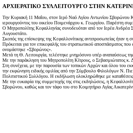
ΑΡΧΙΕΡΑΤΙΚΟ ΣΥΛΛΕΙΤΟΥΡΓΟ ΣΤΗΝ ΚΑΤΕΡΙ
Την Κυριακή 11 Μαΐου, στον Ιερό Ναό Αγίου Αντωνίου Σβορώνου Κ
ιερουργούντος του οικείου Ποιμενάρχου κ. Γεωργίου. Παρέστη συ
Ο Μητροπολίτης Κεφαλληνίας συνοδευόταν από τον Ιερέα Ανδρέα 
Αυγουστάτο.
Σκοπός της επίσκεψης της Κεφαλλονίτικης αντιπροσωπείας ήταν η 
Πρόκειται για τον επικεφαλής του στρατιωτικού αποσπάσματος που
ονομάστηκε «Σβορώνος».
Μετά τη Θ. Λειτουργία, τελέστηκε μνημόσυνο υπέρ αναπαύσεως τη
Με την παράκληση του Μητροπολίτη Κίτρους, ο Σεβασμιώτατος κ. Δ
Στη συνέχεια, με την παρουσία των τοπικών Αρχών και όλου του 
την εκφώνηση ειδικής ομιλίας από την Σύμβουλο Φιλολόγων Ν. Πιε
Πολιτιστικού Συλλόγου. Η εκδήλωση ολοκληρώθηκε με καταθέσεις
Με την ευκαιρία της συμμετοχής της στις εκδηλώσεις, η Κεφαλλονί
Σβορώνου, καθώς και τον τάφο του στο Κοιμητήριο Αγίας Αικατερίν