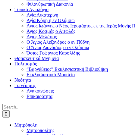
Φιλανθρωπική Διακονία
Τοπικό Αγιολόγιο
Αγία Αικατερίνη
Αγία Κόρη η εν Ολύμπω
Άγιος Ιωάννης ο Νέος Ιερομάρτυς εκ της Ιεράς Μονής
Άγιος Κοσμάς ο Αιτωλός
Άγιος Μελέτιος
Ο Άγιος Αλέξανδρος ο εν Πύδνη
Ο Άγιος Διονύσιος ο εν Ολύμπω
Όσιος Γεώργιος Καρσλίδης
Θρησκευτικά Μνημεία
Πολιτισμός
“Βαρνάβειος” Εκκλησιαστική Βιβλιοθήκη
Εκκλησιαστικό Μουσείο
Νεότητα
Τα νέα μας
Ανακοινώσεις
Επικαιρότητα
Search
for:
Μητρόπολη
Μητροπολίτης