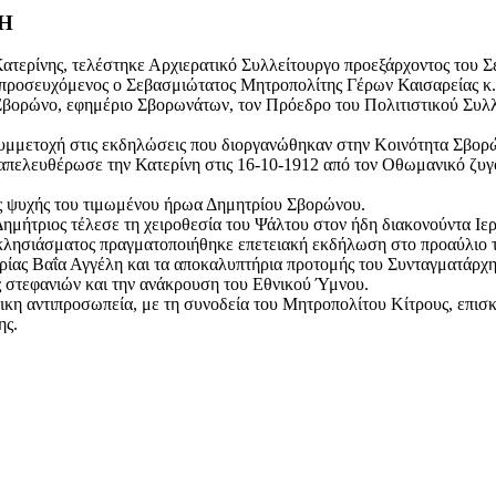
ΝΗ
ατερίνης, τελέστηκε Αρχιερατικό Συλλείτουργο προεξάρχοντος του 
μπροσευχόμενος ο Σεβασμιώτατος Μητροπολίτης Γέρων Καισαρείας κ
Σβορώνο, εφημέριο Σβορωνάτων, τον Πρόεδρο του Πολιτιστικού Συλ
συμμετοχή στις εκδηλώσεις που διοργανώθηκαν στην Κοινότητα Σβορ
 απελευθέρωσε την Κατερίνη στις 16-10-1912 από τον Οθωμανικό ζυγ
ς ψυχής του τιμωμένου ήρωα Δημητρίου Σβορώνου.
ημήτριος τέλεσε τη χειροθεσία του Ψάλτου στον ήδη διακονούντα Ιε
εκκλησιάσματος πραγματοποιήθηκε επετειακή εκδήλωση στο προαύλιο
ρίας Βαΐα Αγγέλη και τα αποκαλυπτήρια προτομής του Συνταγματάρχη
 στεφανιών και την ανάκρουση του Εθνικού Ύμνου.
τικη αντιπροσωπεία, με τη συνοδεία του Μητροπολίτου Κίτρους, επισ
ης.