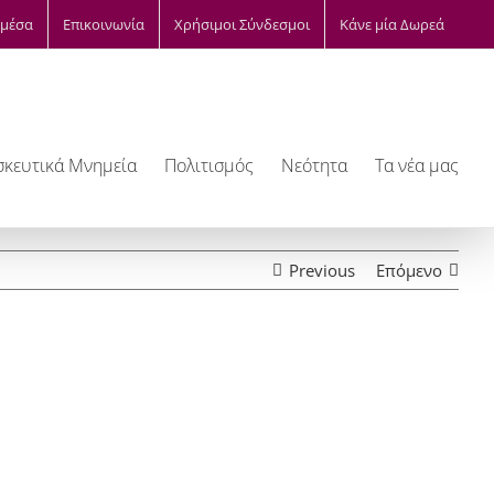
μέσα
Επικοινωνία
Χρήσιμοι Σύνδεσμοι
Κάνε μία Δωρεά
κευτικά Μνημεία
Πολιτισμός
Νεότητα
Τα νέα μας
Previous
Επόμενο