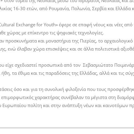
+ στον τομέα της Νεολαίας μέσω του Ιδρύματος Νεολαίας και Δ
ικίας 16-30 ετών, από Ρουμανία, Πολωνία, Σερβία και Ελλάδα 
d Cultural Exchange for Youth» έφερε σε επαφή νέους και νέες 
θε χώρας με επίκεντρο τις ψηφιακές τεχνολογίες.
αν προσκυνήματα και μοναστήρια της Πιερίας, το αρχαιολογικό
ς, ενώ έλαβαν χώρα επισκέψεις και σε άλλα πολιτιστικά αξιο
 είχε σχεδιαστεί προσωπικά από τον Σεβασμιώτατο Ποιμενάρχη
ήθη, τα έθιμα και τις παραδόσεις της Ελλάδας, αλλά και τις σύ
τάσεις όσο και για τη συνολική φιλοξενία που τους προσφέρθηκ
αι ο επιμορφωτικός χαρακτήρας συνέβαλαν τα μέγιστα στη διαμ
υ Ευρωπαίου πολίτη και στην ανάπτυξη νέων και καινοτόμων πρ