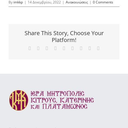
By
imkkp
|
14 Δεκεμβρίου, 2022
|
Ανακοινώσεις
|
0 Comments
Share This Story, Choose Your
Platform!
Facebook
X
Reddit
LinkedIn
WhatsApp
Tumblr
Pinterest
Vk
Email