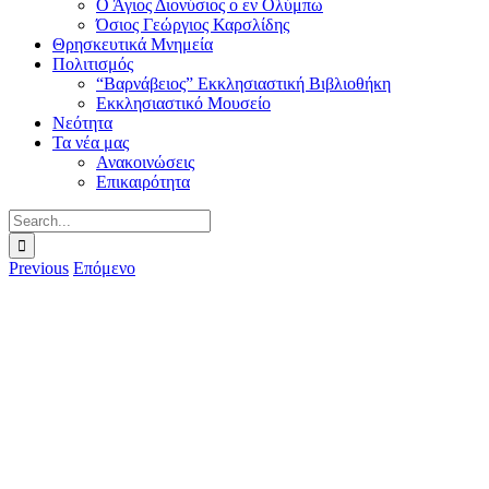
Ο Άγιος Διονύσιος ο εν Ολύμπω
Όσιος Γεώργιος Καρσλίδης
Θρησκευτικά Μνημεία
Πολιτισμός
“Βαρνάβειος” Εκκλησιαστική Βιβλιοθήκη
Εκκλησιαστικό Μουσείο
Νεότητα
Τα νέα μας
Ανακοινώσεις
Επικαιρότητα
Search
for:
Previous
Επόμενο
View
Larger
Image