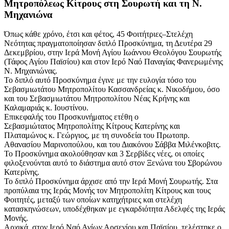
Μητροπόλεως Κίτρους στη Σουρωτή και τη Ν.
Μηχανιώνα
Όπως κάθε χρόνο, έτσι και φέτος, 45 Φοιτήτριες–Στελέχη
Νεότητας πραγματοποίησαν διπλό Προσκύνημα, τη Δευτέρα 29
Δεκεμβρίου, στην Ιερά Μονή Αγίου Ιωάννου Θεολόγου Σουρωτής
(Τάφος Αγίου Παϊσίου) και στον Ιερό Ναό Παναγίας Φανερωμένης
Ν. Μηχανιώνας.
Το διπλό αυτό Προσκύνημα έγινε με την ευλογία τόσο του
Σεβασμιωτάτου Μητροπολίτου Κασσανδρείας κ. Νικοδήμου, όσο
και του Σεβασμιωτάτου Μητροπολίτου Νέας Κρήνης και
Καλαμαριάς κ. Ιουστίνου.
Επικεφαλής του Προσκυνήματος ετέθη ο
Σεβασμιώτατος Μητροπολίτης Κίτρους Κατερίνης και
Πλαταμώνος κ. Γεώργιος, με τη συνοδεία του Πρωτοπρ.
Αθανασίου Μαρινοπούλου, και του Διακόνου Σάββα Μιλένκοβιτς.
Το Προσκύνημα ακολούθησαν και 3 Σερβίδες νέες, οι οποίες
φιλοξενούνται αυτό το διάστημα αυτό στον Ξενώνα του Σβορώνου
Κατερίνης.
Το διπλό Προσκύνημα άρχισε από την Ιερά Μονή Σουρωτής. Στα
προπύλαια της Ιεράς Μονής τον Μητροπολίτη Κίτρους και τους
Φοιτητές, μεταξύ των οποίων κατηχήτριες και στελέχη
κατασκηνώσεων, υποδέχθηκαν με εγκαρδιότητα Αδελφές της Ιεράς
Μονής.
Αρχικά, στον Ιερό Ναό Αγίων Αρσενίου και Παϊσίου, τελέστηκε ο