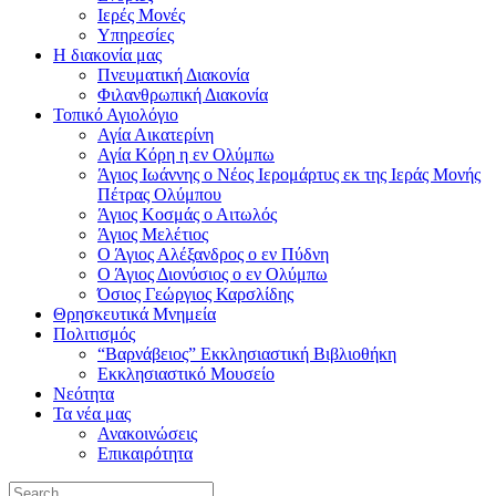
Ιερές Μονές
Υπηρεσίες
Η διακονία μας
Πνευματική Διακονία
Φιλανθρωπική Διακονία
Τοπικό Αγιολόγιο
Αγία Αικατερίνη
Αγία Κόρη η εν Ολύμπω
Άγιος Ιωάννης ο Νέος Ιερομάρτυς εκ της Ιεράς Μονής
Πέτρας Ολύμπου
Άγιος Κοσμάς ο Αιτωλός
Άγιος Μελέτιος
Ο Άγιος Αλέξανδρος ο εν Πύδνη
Ο Άγιος Διονύσιος ο εν Ολύμπω
Όσιος Γεώργιος Καρσλίδης
Θρησκευτικά Μνημεία
Πολιτισμός
“Βαρνάβειος” Εκκλησιαστική Βιβλιοθήκη
Εκκλησιαστικό Μουσείο
Νεότητα
Τα νέα μας
Ανακοινώσεις
Επικαιρότητα
Search