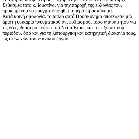
Σεβασμιώτατο κ. Ιουστίνο, για την παροχή της ευλογίας του,
προκειμένου να πραγματοποιηθεί το ιερό Προσκύνημα.
Κατά κοινή ομολογία, το διπλό αυτό Προσκύνημα αποτέλεσε μία
άριστη ευκαιρία πνευματικού ανεφοδιασμού, τόσο απαραίτητου για
τις νέες, ιδιαίτερα ενόψει του Νέου Έτους και της εξεταστικής
περιόδου, όσο και για τη λειτουργική και κατηχητική διακονία τους,
ως στελεχών του νεανικού έργου.