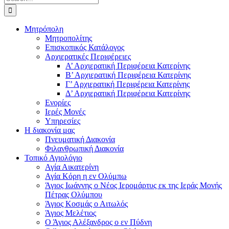
for:
Μητρόπολη
Μητροπολίτης
Επισκοπικός Κατάλογος
Αρχιερατικές Περιφέρειες
Α’ Αρχιερατική Περιφέρεια Κατερίνης
Β’ Αρχιερατική Περιφέρεια Κατερίνης
Γ’ Αρχιερατική Περιφέρεια Κατερίνης
Δ’ Αρχιερατική Περιφέρεια Κατερίνης
Ενορίες
Ιερές Μονές
Υπηρεσίες
Η διακονία μας
Πνευματική Διακονία
Φιλανθρωπική Διακονία
Τοπικό Αγιολόγιο
Αγία Αικατερίνη
Αγία Κόρη η εν Ολύμπω
Άγιος Ιωάννης ο Νέος Ιερομάρτυς εκ της Ιεράς Μονής
Πέτρας Ολύμπου
Άγιος Κοσμάς ο Αιτωλός
Άγιος Μελέτιος
Ο Άγιος Αλέξανδρος ο εν Πύδνη