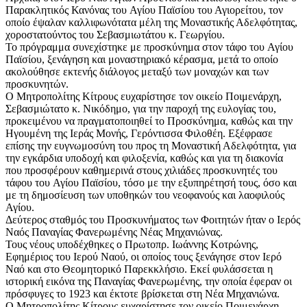
Παρακλητικός Κανόνας του Αγίου Παϊσίου του Αγιορείτου, τον
οποίο έψαλαν καλλιφωνότατα μέλη της Μοναστικής Αδελφότητας,
χοροστατούντος του Σεβασμιωτάτου κ. Γεωργίου.
Το πρόγραμμα συνεχίστηκε με προσκύνημα στον τάφο του Αγίου
Παϊσίου, ξενάγηση και μοναστηριακό κέρασμα, μετά το οποίο
ακολούθησε εκτενής διάλογος μεταξύ των μοναχών και των
προσκυνητών.
Ο Μητροπολίτης Κίτρους ευχαρίστησε τον οικείο Ποιμενάρχη,
Σεβασμιώτατο κ. Νικόδημο, για την παροχή της ευλογίας του,
προκειμένου να πραγματοποιηθεί το Προσκύνημα, καθώς και την
Ηγουμένη της Ιεράς Μονής, Γερόντισσα Φιλοθέη. Εξέφρασε
επίσης την ευγνωμοσύνη του προς τη Μοναστική Αδελφότητα, για
την εγκάρδια υποδοχή και φιλοξενία, καθώς και για τη διακονία
που προσφέρουν καθημερινά στους χιλιάδες προσκυνητές του
τάφου του Αγίου Παϊσίου, τόσο με την εξυπηρέτησή τους, όσο και
με τη δημοσίευση των υποθηκών του νεοφανούς και λαοφιλούς
Αγίου.
Δεύτερος σταθμός του Προσκυνήματος των Φοιτητών ήταν ο Ιερός
Ναός Παναγίας Φανερωμένης Νέας Μηχανιώνας.
Τους νέους υποδέχθηκες ο Πρωτοπρ. Ιωάννης Κοτρώνης,
Εφημέριος του Ιερού Ναού, οι οποίος τους ξενάγησε στον Ιερό
Ναό και στο Θεομητορικό Παρεκκλήσιο. Εκεί φυλάσσεται η
ιστορική εικόνα της Παναγίας Φανερωμένης, την οποία έφεραν οι
πρόσφυγες το 1923 και έκτοτε βρίσκεται στη Νέα Μηχανιώνα.
Ο Μητροπολίτης Κίτρους ευχαρίστησε τον οικείο Ποιμενάρχη,