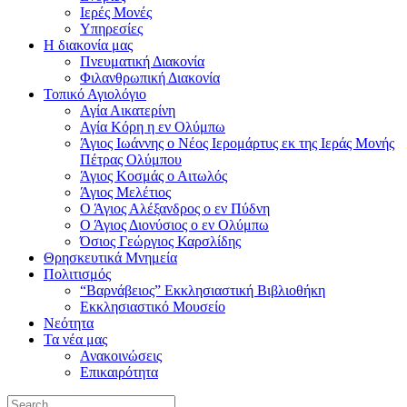
Ιερές Μονές
Υπηρεσίες
Η διακονία μας
Πνευματική Διακονία
Φιλανθρωπική Διακονία
Τοπικό Αγιολόγιο
Αγία Αικατερίνη
Αγία Κόρη η εν Ολύμπω
Άγιος Ιωάννης ο Νέος Ιερομάρτυς εκ της Ιεράς Μονής
Πέτρας Ολύμπου
Άγιος Κοσμάς ο Αιτωλός
Άγιος Μελέτιος
Ο Άγιος Αλέξανδρος ο εν Πύδνη
Ο Άγιος Διονύσιος ο εν Ολύμπω
Όσιος Γεώργιος Καρσλίδης
Θρησκευτικά Μνημεία
Πολιτισμός
“Βαρνάβειος” Εκκλησιαστική Βιβλιοθήκη
Εκκλησιαστικό Μουσείο
Νεότητα
Τα νέα μας
Ανακοινώσεις
Επικαιρότητα
Search