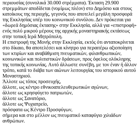
περιουσίας (συνολικά 30.000 στρέμματα). Έκταση 29.900
στρεμμάτων αποδίδεται (νομίμως πλέον) στο Δημόσιο και στους
κατοίκους της περιοχής, γεγονός που αποτελεί μεγάλη προσφορά
της Εκκλησίας υπέρ του κοινωνικού συνόλου. Δεν πρόκειται για
«δωρεά δημόσιας έκτασης» στην Εκκλησία, αλλά για «επιστροφή»
ενός πολύ μικρού μέρους της αρχικής μοναστηριακής εκτάσεως
στην τοπική Ιερά Μητρόπολη.
Η επιστροφή της Μονής στην Εκκλησία, εκτός ότι ανταποκρίνεται
στο δίκαιο, θα αποτελέσει και κίνητρο για περαιτέρω αξιοποίηση
των κτιρίων και αναβάθμιση πνευματικών, φιλανθρωπικών,
κοινωνικών και πολιτιστικών δράσεων, προς όφελος ολόκληρης
της τοπικής κοινωνίας. Αυτό άλλωστε συνέβη, με τον έναν ή άλλον
τρόπο, κατά το διάβα των αιώνων λειτουργίας του ιστορικού αυτού
Μοναστηριού.
Άλλοτε ως τόπος προσευχής,
άλλοτε, ως κέντρο εθνικοαπελευθερωτικών αγώνων,
άλλοτε ως κρησφύγετο πατριωτών,
άλλοτε ως Σανατόριο,
άλλοτε ως Ψυχιατρείο,
πρόσφατα ως Κέντρο Προσφύγων,
σήμερα και στο μέλλον ως πνευματικό καταφύγιο χιλιάδων
ανθρώπων.