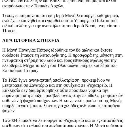
ενδιαφέρον επέδειξαν και Βουλευτές του Νομού μας και άλλοι
εκπρόσωποι των Τοπικών Αρχών.
Τέλος, επισημαίνεται ότι ήδη Ιερά Μονή λειτουργεί καθημερινά,
ενώ έχει εκπονηθεί και εγκριθεί από το Υπουργείο Πολιτισμού
ειδική μελέτη για την αναστήλωση του Ιερού Ναού, μνημείο του
11ου αι.
ΛΙΓΑ ΙΣΤΟΡΙΚΑ ΣΤΟΙΧΕΙΑ
Η Μονή Παναγίας Πέτρας ιδρύθηκε τον 8ο αιώνα και έκτοτε
ουδέποτε έπαυσε τη λειτουργία της. Η προσφορά της μέγιστη στην
πνευματική στήριξη του λαού και τους εθνικούς αγώνες για την
ελευθερία. Μέχρι τα τέλη του 19ου αιώνα υπήρξε και έδρα του
Επισκόπου Πέτρας.
Το 1925 έγινε αναγκαστική απαλλοτρίωση, προκειμένου να
μετατραπεί σε Σανατόριο και στη συνέχεια σε Ψυχιατρείο. Η
Εκκλησία δεν διαμαρτυρήθηκε ούτε πρόσβαλε νομικά την
παράνομη αυτή πράξη προσβλέποντας στην περίθαλψη φυματικών
ασθενών ή ψυχικά πασχόντων. Η κοινωνική προσφορά της Μονής
υπήρξε μέγιστη, αποτελώντας για χιλιάδες ανθρώπους καταφύγιο
ψυχών.
Το 2004 έπαυσε να λειτουργεί το Ψυχιατρείο και οι εγκαταστάσεις
αφέθηκαν στη φθορά του πανδαμάτορα χρόνου. Η Μονή ουδέποτε