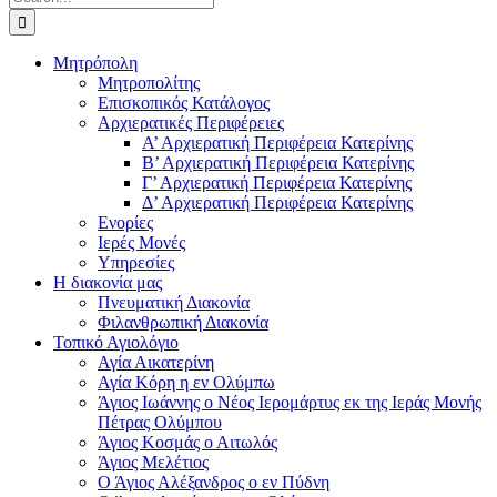
for:
Μητρόπολη
Μητροπολίτης
Επισκοπικός Κατάλογος
Αρχιερατικές Περιφέρειες
Α’ Αρχιερατική Περιφέρεια Κατερίνης
Β’ Αρχιερατική Περιφέρεια Κατερίνης
Γ’ Αρχιερατική Περιφέρεια Κατερίνης
Δ’ Αρχιερατική Περιφέρεια Κατερίνης
Ενορίες
Ιερές Μονές
Υπηρεσίες
Η διακονία μας
Πνευματική Διακονία
Φιλανθρωπική Διακονία
Τοπικό Αγιολόγιο
Αγία Αικατερίνη
Αγία Κόρη η εν Ολύμπω
Άγιος Ιωάννης ο Νέος Ιερομάρτυς εκ της Ιεράς Μονής
Πέτρας Ολύμπου
Άγιος Κοσμάς ο Αιτωλός
Άγιος Μελέτιος
Ο Άγιος Αλέξανδρος ο εν Πύδνη