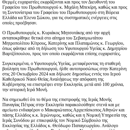
Θερμές ευχαριστίες εκφράζονται και προς τον Διευθυντή του
Γραφείου του Πρωθυπουργού κ. Μιχάλη Μπεκίρη, καθώς και προς
τη Συντονίστρια του Γραφείου του Πρωθυπουργού στη Βόρεια
Ελλάδα κα Έλενα Σώκου, για τις συστηματικές ενέργειες στις
οποίες προέβησαν.
Ο Πρωθυπουργός κ. Κυριάκος Μητσοτάκης από την αρχή
ανταποκρίθηκε θετικά στο αίτημα του Σεβασμιωτάτου
Μητροπολίτου Κίτρους, Κατερίνης και Πλαταμώνος κ. Γεωργίου,
όπως φάνηκε από τη δήλωση του Υφυπουργού Υγείας κ. Δημητρίου
Βαρτζόπουλου, προς τον οποίο εκφράζονται επίσης ευχαριστίες.
Συγκεκριμένα, ο Υφυπουργός Υγείας, μεταφέροντας τη σταθερή
βούληση του Πρωθυπουργού, ήλθε αυτοπροσώπως στην Κατερίνη
στις 20 Οκτωβρίου 2024 και δήλωσε δημοσίως εντός του Ιερού
Καθεδρικού Ναού Θείας Αναλήψεως την απόφαση της
Κυβέρνησης να επιστρέψει στην Εκκλησία, μετά από 100 χρόνια,
την ιστορική Ιερά Μονή.
Να σημειωθεί ότι το θέμα της επιστροφής της Ιεράς Μονής
Παναγίας Πέτρας στην Εκκλησία παρακολούθησε στενά και με
αμείωτο ενδιαφέρον ο Μακαριώτατος Αρχιεπίσκοπος Αθηνών και
πάσης Ελλάδος κ.κ. Ιερώνυμος, καθώς και η Νομική Υπηρεσία της
Ιεράς Συνόδου με επικεφαλής τον Νομικό Σύμβουλο της
Εκκλησίας της Ελλάδος κ. Θεόδωρο Παπαγεωργίου. Ανάλογο