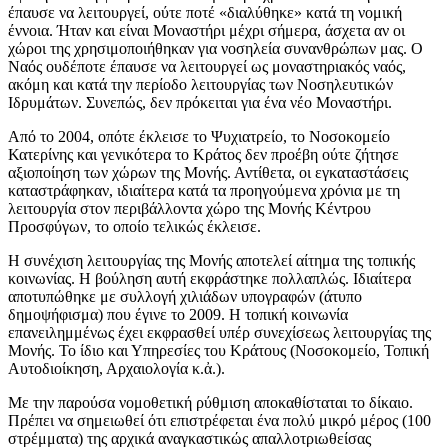
έπαυσε να λειτουργεί, ούτε ποτέ «διαλύθηκε» κατά τη νομική
έννοια. Ήταν και είναι Μοναστήρι μέχρι σήμερα, άσχετα αν οι
χώροι της χρησιμοποιήθηκαν για νοσηλεία συνανθρώπων μας. Ο
Ναός ουδέποτε έπαυσε να λειτουργεί ως μοναστηριακός ναός,
ακόμη και κατά την περίοδο λειτουργίας των Νοσηλευτικών
Ιδρυμάτων. Συνεπώς, δεν πρόκειται για ένα νέο Μοναστήρι.
Από το 2004, οπότε έκλεισε το Ψυχιατρείο, το Νοσοκομείο
Κατερίνης και γενικότερα το Κράτος δεν προέβη ούτε ζήτησε
αξιοποίηση των χώρων της Μονής. Αντίθετα, οι εγκαταστάσεις
καταστράφηκαν, ιδιαίτερα κατά τα προηγούμενα χρόνια με τη
λειτουργία στον περιβάλλοντα χώρο της Μονής Κέντρου
Προσφύγων, το οποίο τελικώς έκλεισε.
Η συνέχιση λειτουργίας της Μονής αποτελεί αίτημα της τοπικής
κοινωνίας. Η βούληση αυτή εκφράστηκε πολλαπλώς. Ιδιαίτερα
αποτυπώθηκε με συλλογή χιλιάδων υπογραφών (άτυπο
δημοψήφισμα) που έγινε το 2009. Η τοπική κοινωνία
επανειλημμένως έχει εκφρασθεί υπέρ συνεχίσεως λειτουργίας της
Μονής. Το ίδιο και Υπηρεσίες του Κράτους (Νοσοκομείο, Τοπική
Αυτοδιοίκηση, Αρχαιολογία κ.ἀ.).
Με την παρούσα νομοθετική ρύθμιση αποκαθίσταται το δίκαιο.
Πρέπει να σημειωθεί ότι επιστρέφεται ένα πολύ μικρό μέρος (100
στρέμματα) της αρχικά αναγκαστικώς απαλλοτριωθείσας