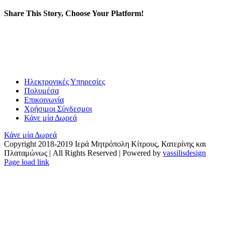
Share This Story, Choose Your Platform!
Facebook
X
Reddit
LinkedIn
WhatsApp
Tumblr
Pinterest
Vk
Email
Ηλεκτρονικές Υπηρεσίες
Πολυμέσα
Επικοινωνία
Χρήσιμοι Σύνδεσμοι
Κάνε μία Δωρεά
Κάνε μία Δωρεά
Copyright 2018-2019 Ιερά Μητρόπολη Κίτρους, Κατερίνης και
Πλαταμώνως | All Rights Reserved | Powered by
vassilisdesign
Facebook
YouTube
X
Instagram
Page load link
Go
to
Top