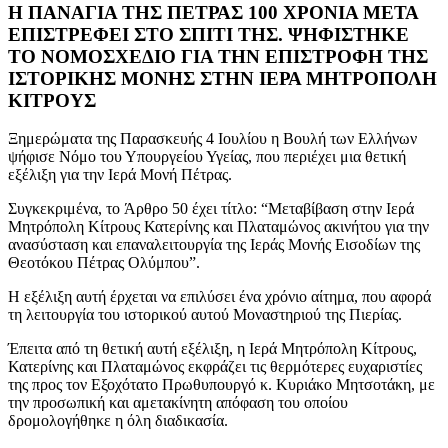
Η ΠΑΝΑΓΙΑ ΤΗΣ ΠΕΤΡΑΣ 100 ΧΡΟΝΙΑ ΜΕΤΑ
ΕΠΙΣΤΡΕΦΕΙ ΣΤΟ ΣΠΙΤΙ ΤΗΣ. ΨΗΦΙΣΤΗΚΕ
ΤΟ ΝΟΜΟΣΧΕΔΙΟ ΓΙΑ ΤΗΝ ΕΠΙΣΤΡΟΦΗ ΤΗΣ
ΙΣΤΟΡΙΚΗΣ ΜΟΝΗΣ ΣΤΗΝ ΙΕΡΑ ΜΗΤΡΟΠΟΛΗ
ΚΙΤΡΟΥΣ
Ξημερώματα της Παρασκευής 4 Ιουλίου η Βουλή των Ελλήνων
ψήφισε Νόμο του Υπουργείου Υγείας, που περιέχει μια θετική
εξέλιξη για την Ιερά Μονή Πέτρας.
Συγκεκριμένα, το Άρθρο 50 έχει τίτλο: “Μεταβίβαση στην Ιερά
Μητρόπολη Κίτρους Κατερίνης και Πλαταμώνος ακινήτου για την
ανασύσταση και επαναλειτουργία της Ιεράς Μονής Εισοδίων της
Θεοτόκου Πέτρας Ολύμπου”.
Η εξέλιξη αυτή έρχεται να επιλύσει ένα χρόνιο αίτημα, που αφορά
τη λειτουργία του ιστορικού αυτού Μοναστηριού της Πιερίας.
Έπειτα από τη θετική αυτή εξέλιξη, η Ιερά Μητρόπολη Κίτρους,
Κατερίνης και Πλαταμώνος εκφράζει τις θερμότερες ευχαριστίες
της προς τον Εξοχότατο Πρωθυπουργό κ. Κυριάκο Μητσοτάκη, με
την προσωπική και αμετακίνητη απόφαση του οποίου
δρομολογήθηκε η όλη διαδικασία.