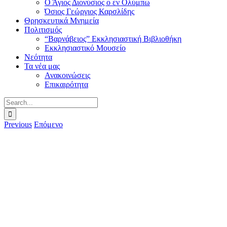
Ο Άγιος Διονύσιος ο εν Ολύμπω
Όσιος Γεώργιος Καρσλίδης
Θρησκευτικά Μνημεία
Πολιτισμός
“Βαρνάβειος” Εκκλησιαστική Βιβλιοθήκη
Εκκλησιαστικό Μουσείο
Νεότητα
Τα νέα μας
Ανακοινώσεις
Επικαιρότητα
Search
for:
Previous
Επόμενο
View
Larger
Image