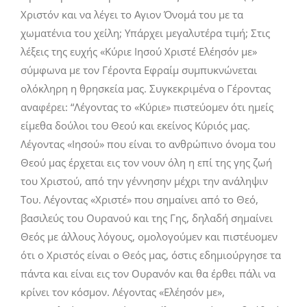
Χριστόν και να λέγει το Αγιον Όνομά του με τα
χωματένια του χείλη; Υπάρχει μεγαλυτέρα τιμή; Στις
λέξεις της ευχής «Κύριε Ιησού Χριστέ Ελέησόν με»
σύμφωνα με τον Γέροντα Εφραίμ συμπυκνώνεται
ολόκληρη η θρησκεία μας. Συγκεκριμένα ο Γέροντας
αναφέρει: “Λέγοντας το «Κύριε» πιστεύομεν ότι ημείς
είμεθα δούλοι του Θεού και εκείνος Κύριός μας.
Λέγοντας «Ιησού» που είναι το ανθρώπινο όνομα του
Θεού μας έρχεται εις τον νουν όλη η επί της γης ζωή
του Χριστού, από την γέννησην μέχρι την ανάληψιν
Του. Λέγοντας «Χριστέ» που σημαίνει από το Θεό,
βασιλεύς του Ουρανού και της Γης, δηλαδή σημαίνει
Θεός με άλλους λόγους, ομολογούμεν και πιστέυομεν
ότι ο Χριστός είναι ο Θεός μας, όστις εδημιούργησε τα
πάντα και είναι εις τον Ουρανόν και θα έρθει πάλι να
κρίνει τον κόσμον. Λέγοντας «Ελέησόν με»,