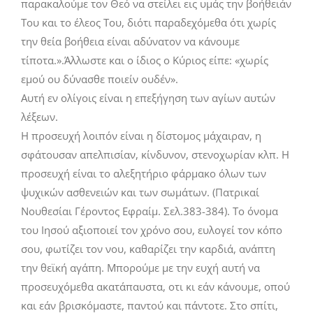
παρακαλούμε τον Θεό να στείλει εις υμάς την βοήθειάν
Του και το έλεος Του, διότι παραδεχόμεθα ότι χωρίς
την θεία βοήθεια είναι αδύνατον να κάνουμε
τίποτα.».Άλλωστε και ο ίδιος ο Κύριος είπε: «χωρίς
εμού ου δύνασθε ποιείν ουδέν».
Αυτή εν ολίγοις είναι η επεξήγηση των αγίων αυτών
λέξεων.
Η προσευχή λοιπόν είναι η δίστομος μάχαιραν, η
σφάτουσαν απελπισίαν, κίνδυνον, στενοχωρίαν κλπ. Η
προσευχή είναι το αλεξητήριο φάρμακο όλων των
ψυχικών ασθενειών και των σωμάτων. (Πατρικαί
Νουθεσίαι Γέροντος Εφραίμ. Σελ.383-384). Το όνομα
του Ιησού αξιοποιεί τον χρόνο σου, ευλογεί τον κόπο
σου, φωτίζει τον νου, καθαρίζει την καρδιά, ανάπτη
την θεϊκή αγάπη. Μπορούμε με την ευχή αυτή να
προσευχόμεθα ακατάπαυστα, οτι κι εάν κάνουμε, οπού
και εάν βρισκόμαστε, παντού και πάντοτε. Στο σπίτι,