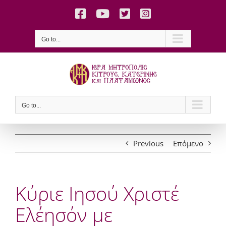
Skip
Facebook
YouTube
X
Instagram
to
content
Go to...
Go to...
Previous
Επόμενο
Κύριε Ιησού Χριστέ
Ελέησόν με