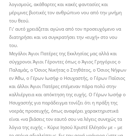
λογισμούς, ακάθαρτες και κακές φαντασίες και
μέριμνες βιοτικές τον ανθρώπινο νου από την μνήμη
του θεού.
Γι’ αυτό χρειάζεται αγώνα από τον προσευχόμενο να
διατηρήσει και να συγκρατήσει την «ευχή» στο νου
του.
Μεγάλοι Άγιοι Πατέρες της Εκκλησίας μας αλλά και
σύγχρονοι Άγιοι Γέροντες όπως ο Άγιος Γρηγόριος ο
Παλαμάς, ο Όσιος Νικήτας ο Στηθάτος, ο Όσιος Νήφων
εν Άθω, ο Γέρων Ιωσήφ ο Ησυχαστής, ο Γέρων Παΐσιος
και άλλοι Άγιοι Πατέρες επέμεναν πάρα πολύ στην
καλλιέργεια και απόκτηση της ευχής. Ο Γέρων Ιωσήφ ο
Ησυχαστής για παράδειγμα τονίζει ότι η πράξη της
νοεράς προσευχής, όπως αναφέρει χαρακτηριστικά
είναι «να βιάσεις τον εαυτό σου να λέγεις συνεχώς τα
λόγια της ευχής – Κύριε Ιησού Χριστέ Ελέησόν με – με
το στόμα αδιαλείπτως. Εις την αρχή γρήγορα ώστε να