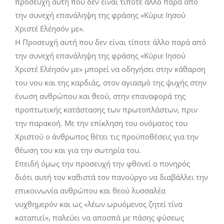
προσευχή αυτή που δεν είναι τίποτε άλλο παρά από
την συνεχή επανάληψη της φράσης «Κύριε Ιησού
Χριστέ Ελέησόν με».
H Προσευχή αυτή που δεν είναι τίποτε άλλο παρά από
την συνεχή επανάληψη της φράσης «Κύριε Ιησού
Χριστέ Ελέησόν με» μπορεί να οδηγήσει στην κάθαρση
του νου και της καρδιάς, στον αγιασμό της ψυχής στην
ένωση ανθρώπου και θεού, στην επαναφορά της
προπτωτικής κατάστασης των πρωτοπλάστων, πριν
την παρακοή. Με την επίκληση του ονόματος του
Χριστού ο άνθρωπος θέτει τις προϋποθέσεις για την
θέωση του και για την σωτηρία του.
Επειδή όμως την προσευχή την φθονεί ο πονηρός
διότι αυτή τον καθιστά τον πανούργο να διαβάλλει την
επικοινωνία ανθρώπου και θεού λυσσαλέα
νυχθημερόν και ως «λέων ωρυόμενος ζητεί τίνα
καταπιεί», παλεύει να αποσπά με πάσης φύσεως