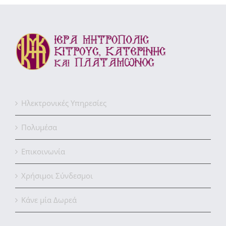
Ηλεκτρονικές Υπηρεσίες
Πολυμέσα
Επικοινωνία
Χρήσιμοι Σύνδεσμοι
Κάνε μία Δωρεά