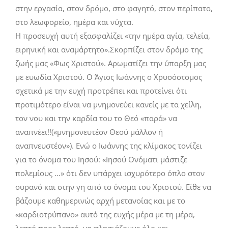
στην εργασία, στον δρόμο, στο φαγητό, στον περίπατο,
στο λεωφορείο, ημέρα και νύχτα.
Η προσευχή αυτή εξασφαλίζει «την ημέρα αγία, τελεία,
ειρηνική και αναμάρτητο».Σκορπίζει στον δρόμο της
ζωής μας «Φως Χριστού». Αρωματίζει την ύπαρξη μας
με ευωδία Χριστού. Ο Άγιος Ιωάννης ο Χρυσόστομος
σχετικά με την ευχή προτρέπει και προτείνει ότι
προτιμότερο είναι να μνημονεύει κανείς με τα χείλη,
τον νου και την καρδία του το Θεό «παρά» να
αναπνέει!!(«μνημονευτέον Θεού μάλλον ή
αναπνευστέον»). Ενώ ο Ιωάννης της κλίμακος τονίζει
για το όνομα του Ιησού: «Ιησού Ονόματι μάστιζε
πολεμίους …» ότι δεν υπάρχει ισχυρότερο όπλο στον
ουρανό και στην γη από το όνομα του Χριστού. Είθε να
βάζουμε καθημερινώς αρχή μετανοίας και με το
«καρδιοτρύπανο» αυτό της ευχής μέρα με τη μέρα,
λεπτό προς λεπτό, να πλησιάζουμε όλο και