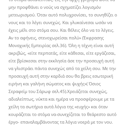
μην προφθάνει ο νούς να σχηματίζει λογισμόν
μετεωρισμού. Όταν αυτό πολυχρονίσει, το συνηθίζει ο
νους και το λέγει συνεχώς. Και γλυκαίνεσαι ωσάν να
έχεις μέλι στο στόμα σου. Και θέλεις όλο να το λέγεις.
Αν το αφήνεις, στενοχωρείσαι πολύ» (Έκφρασης
Μοναχικής Εμπειρίας σελ.36). Όλη η τέχνη είναι αυτή
ακριβώς, «είτε περπατάς, είτε κάθεσαι, είτε εργάζεσαι,
είτε βρίσκεσαι στην εκκλησία άσε την προσευχή αυτή
να γλιστράει πάντα συνεχώς από τα χείλη σου. Με την
προσευχή αυτή στην καρδιά σου θα βρεις εσωτερική
ειρήνη και γαλήνη σώματος και ψυχής»( Όσιος
Σεραφείμ του Σάρωφ σελ.45).Χρειάζεται συνεχώς,
αδιαλείπτως, νύκτα και ημέρα να προσφέρουμε με τα
χείλη τα σωτήρια αυτά λόγια της «ευχής» και όταν
κουράζεται το στόμα να-συνεχίζεται το θεάρεστο αυτό
έργο- επαναλαμβάνοντας τα λόγια νοερά με τον νου.