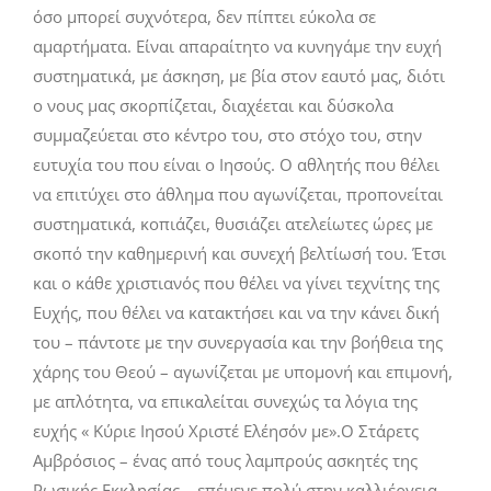
όσο μπορεί συχνότερα, δεν πίπτει εύκολα σε
αμαρτήματα. Είναι απαραίτητο να κυνηγάμε την ευχή
συστηματικά, με άσκηση, με βία στον εαυτό μας, διότι
ο νους μας σκορπίζεται, διαχέεται και δύσκολα
συμμαζεύεται στο κέντρο του, στο στόχο του, στην
ευτυχία του που είναι ο Ιησούς. Ο αθλητής που θέλει
να επιτύχει στο άθλημα που αγωνίζεται, προπονείται
συστηματικά, κοπιάζει, θυσιάζει ατελείωτες ώρες με
σκοπό την καθημερινή και συνεχή βελτίωσή του. Έτσι
και ο κάθε χριστιανός που θέλει να γίνει τεχνίτης της
Ευχής, που θέλει να κατακτήσει και να την κάνει δική
του – πάντοτε με την συνεργασία και την βοήθεια της
χάρης του Θεού – αγωνίζεται με υπομονή και επιμονή,
με απλότητα, να επικαλείται συνεχώς τα λόγια της
ευχής « Κύριε Ιησού Χριστέ Ελέησόν με».Ο Στάρετς
Αμβρόσιος – ένας από τους λαμπρούς ασκητές της
Ρωσικής Εκκλησίας – επέμενε πολύ στην καλλιέργεια