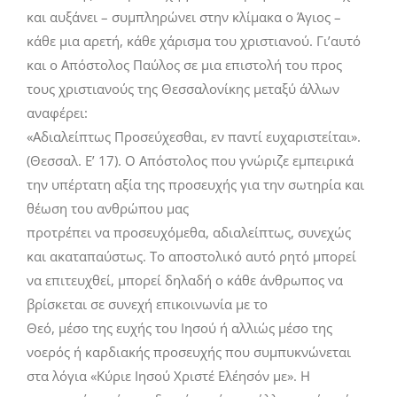
και αυξάνει – συμπληρώνει στην κλίμακα ο Άγιος –
κάθε μια αρετή, κάθε χάρισμα του χριστιανού. Γι’αυτό
και ο Απόστολος Παύλος σε μια επιστολή του προς
τους χριστιανούς της Θεσσαλονίκης μεταξύ άλλων
αναφέρει:
«Αδιαλείπτως Προσεύχεσθαι, εν παντί ευχαριστείται».
(Θεσσαλ. Ε’ 17). Ο Απόστολος που γνώριζε εμπειρικά
την υπέρτατη αξία της προσευχής για την σωτηρία και
θέωση του ανθρώπου μας
προτρέπει να προσευχόμεθα, αδιαλείπτως, συνεχώς
και ακαταπαύστως. Το αποστολικό αυτό ρητό μπορεί
να επιτευχθεί, μπορεί δηλαδή ο κάθε άνθρωπος να
βρίσκεται σε συνεχή επικοινωνία με το
Θεό, μέσο της ευχής του Ιησού ή αλλιώς μέσο της
νοερός ή καρδιακής προσευχής που συμπυκνώνεται
στα λόγια «Κύριε Ιησού Χριστέ Ελέησόν με». Η