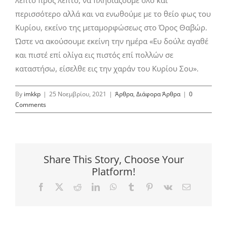
περισσότερο αλλά και να ενωθούμε με το θείο φως του
Κυρίου, εκείνο της μεταμορφώσεως στο Όρος Θαβώρ.
Ώστε να ακούσουμε εκείνη την ημέρα «Ευ δούλε αγαθέ
και πιστέ επί ολίγα εις πιστός επί πολλών σε
καταστήσω, είσελθε εις την χαράν του Κυρίου Σου».
By
imkkp
|
25 Νοεμβρίου, 2021
|
Άρθρα
,
Διάφορα Άρθρα
|
0
Comments
Share This Story, Choose Your
Platform!
Facebook
X
Reddit
LinkedIn
WhatsApp
Tumblr
Pinterest
Vk
Email