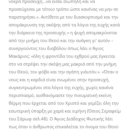
νοερά προσευχή…να είσαι σιωπηλή και να
προσεύχεσαι με τέτοιο τρόπο ώστε κανένας να μην σε
παρατηρήσει.». Αντίθετα με τον διασκορπισμό και την
απομάκρυνση της σκέψης από τα λόγια της ευχής κατά
την διάρκεια της προσευχής « η ψυχή απομακρύνεται
από την μνήμη του Θεού και την ανάγκη γι’ αυτόν –
συνεργούντος του διαβόλου όπως λέει ο Άγιος
Μακάριος: «όλη η φροντίδα του εχθρού μας έγκειται
στο να στρέψει την σκέψη μας μακριά από την μνήμη
του Θεού, τον φόβο και την αγάπη γι΄αυτόν.». «Όταν ο
νους και η καρδιά είναι ενωμένοι στην προσευχή,
συγκεντρωμένοι στα λόγια της ευχής, χωρίς κανένα
περισπασμό, αισθανόμαστε την πνευματική εκείνη
θέρμη που έρχεται από τον Χριστό και γεμίζει όλη την
εσωτερική ύπαρξη με χαρά και ειρήνη (Όσιος Σεραφείμ
του Σάρωφ σελ.48). Ο Άγιος Διάδοχος Φωτικής λέει
πως όταν ο άνθρωπος επικαλείται το όνομα του Θεού