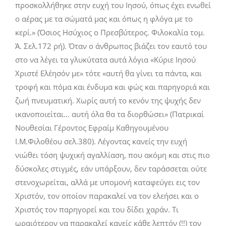
προσκολλήθηκε στην ευχή του Ιησού, όπως έχει ενωθεί
ο αέρας με τα σώματά μας και όπως η φλόγα με το
κερί.» (Όσιος Ησύχιος ο Πρεσβύτερος. Φιλοκαλία τομ.
Ά. Σελ.172 ρή). Όταν ο άνθρωπος βιάζει τον εαυτό του
στο να λέγει τα γλυκύτατα αυτά λόγια «Κύριε Ιησού
Χριστέ Ελέησόν με» τότε «αυτή θα γίνει τα πάντα, και
τροφή και πόμα και ένδυμα και φώς και παρηγοριά και
ζωή πνευματική. Χωρίς αυτή το κενόν της ψυχής δεν
ικανοποιείται… αυτή όλα θα τα διορθώσει» (Πατρικαί
Νουθεσίαι Γέροντος Εφραίμ Καθηγουμένου
Ι.Μ.Φιλοθέου σελ.380). Λέγοντας κανείς την ευχή
νιώθει τόση ψυχική αγαλλίαση, που ακόμη και στις πιο
δύσκολες στιγμές, εάν υπάρξουν, δεν ταράσσεται ούτε
στενοχωρείται, αλλά με υπομονή καταφεύγει εις τον
Χριστόν, τον οποίον παρακαλεί να τον ελεήσει και ο
Χριστός τον παρηγορεί και του δίδει χαράν. Τι
ωραιότερον να παρακαλεί κανείς κάθε λεπτόν (!!) τον