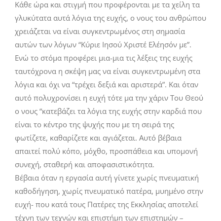
Κάθε ώρα και στιγμή που προφέρονται με τα χείλη τα
γλυκύτατα αυτά λόγια της ευχής, ο νους του ανθρώπου
χρειάζεται να είναι συγκεντρωμένος στη σημασία
αυτών των λόγων “Κύριε Ιησού Χριστέ Ελέησόν με”.
Ενώ το στόμα προφέρει μια-μια τις λέξεις της ευχής
ταυτόχρονα η σκέψη μας να είναι συγκεντρωμένη στα
λόγια και όχι να “τρέχει δεξιά και αριστερά”. Και όταν
αυτό πολυχρονίσει η ευχή τότε μα την χάριν Του Θεού
ο νους “κατεβάζει τα λόγια της ευχής στην καρδιά που
είναι το κέντρο της ψυχής που με τη σειρά της
φωτίζετε, καθαρίζετε και αγιάζεται. Αυτό βέβαια
απαιτεί πολύ κόπο, μόχθο, προσπάθεια και υπομονή
συνεχή, σταθερή και αποφασιστικότητα.
Βέβαια όταν η εργασία αυτή γίνετε χωρίς πνευματική
καθοδήγηση, χωρίς πνευματικό πατέρα, μυημένο στην
ευχή- που κατά τους Πατέρες της Εκκλησίας αποτελεί
τέχνη των τεχνών και επιστήμη των επιστημών –