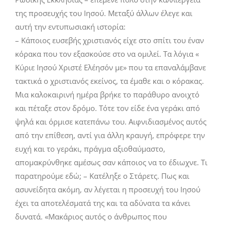
της προσευχής του Ιησού. Μεταξύ άλλων έλεγε και
αυτή την εντυπωσιακή ιστορία:
– Κάποιος ευσεβής χριστιανός είχε στο σπίτι του έναν
κόρακα που τον εξασκούσε στο να ομιλεί. Τα λόγια «
Κύριε Ιησού Χριστέ Ελέησόν με» που τα επαναλάμβανε
τακτικά ο χριστιανός εκείνος, τα έμαθε και ο κόρακας.
Μια καλοκαιρινή ημέρα βρήκε το παράθυρο ανοιχτό
και πέταξε στον δρόμο. Τότε τον είδε ένα γεράκι από
ψηλά και όρμισε κατεπάνω του. Αιφνιδιασμένος αυτός
από την επίθεση, αντί για άλλη κραυγή, επρόφερε την
ευχή και το γεράκι, πράγμα αξιοθαύμαστο,
απομακρύνθηκε αμέσως σαν κάποιος να το έδιωχνε. Τι
παρατηρούμε εδώ; – Κατέληξε ο Στάρετς. Πως και
ασυνείδητα ακόμη, αν λέγεται η προσευχή του Ιησού
έχει τα αποτελέσματά της και τα αδύνατα τα κάνει
δυνατά. «Μακάριος αυτός ο άνθρωπος που