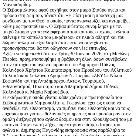
Μανουσαρίδη.
Ο Σεβασμιώτατος αφού ευχήθηκε στον μικρό Σταύρο υγεία και
πρόοδο στη ζωή του, τόνισε ότι: «Η πίστη και η προσευχή μας
συνδέουν με τον Θεό, ο oποίος πάντα αναγνωρίζει και ανταμείβει
κάθε μας προσπάθεια». O Σεβασμιώτατος συνομίλησε με τον
μικρό Σταύρο για τα ενδιαφέροντά του και τους στόχους, ενώ του
απένειμε το κύπελλο του μικρότερου σε ηλικία αθλητή και του
δώρισε αθλητικό εξοπλισμό έτσι ώστε να συνεχίσει τις
προπονήσεις που θα τον οδηγήσουν σε νέες επιτυχίες.
Αξίζει να σημειωθεί ότι την Τρίτη 30 Ιουνίου 2026, στη Μεθώνη
Πιερίας, πραγματοποιήθηκε η βράβευση όλων όσων συνέβαλαν
στην επιτυχία του αγώνα παρουσία του Δημάρχου Πύδνας –
Κολινδρού Χρήστου Κομπατσιάρη, του Προέδρου του Αθλητικού
Πολιτιστικού Συλλόγου Δρομέων Ν. Πιερίας «ΖΕΥΣ» Νίκου
Σοφιανίδη και της Αντιδημάρχου Ακτών, Τουρισμού,
Εθελοντισμού, Πολιτισμού και Αθλητισμού Δήμου Πύδνας –
Κολινδρού κ. Μαρία Ναβροζίδου.
Η εκδήλωση η οποία γίνεται κάθε χρόνο με πρωτοβουλία του
Σεβασμιωτάτου Μητροπολίτη κ. Γεωργίου, έχει ως σκοπό να
αναδείξει τον εθελοντισμό, να τιμήσει τους εθελοντές και να τους
ευχαριστήσει για τις εθελοντικές υπηρεσίες που προσέφεραν στην
ομαλή διεξαγωγή του αγώνα δρόμου και στην ολοκλήρωσή του με
επιτυχία. Στην τελετή λήξης παρέστησαν επίσης ο Ιατρός του
αγώνα κ. Δημήτριος Παγωνίδης εκπροσωπώντας παράλληλα το
Δ.Σ. του Ιατρικού Συλλόγου, ο τεχνικός Σύμβουλος του αγώνα