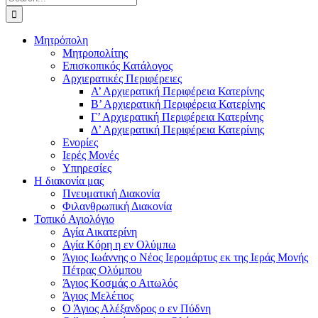
for:
Μητρόπολη
Μητροπολίτης
Επισκοπικός Κατάλογος
Αρχιερατικές Περιφέρειες
Α’ Αρχιερατική Περιφέρεια Κατερίνης
Β’ Αρχιερατική Περιφέρεια Κατερίνης
Γ’ Αρχιερατική Περιφέρεια Κατερίνης
Δ’ Αρχιερατική Περιφέρεια Κατερίνης
Ενορίες
Ιερές Μονές
Υπηρεσίες
Η διακονία μας
Πνευματική Διακονία
Φιλανθρωπική Διακονία
Τοπικό Αγιολόγιο
Αγία Αικατερίνη
Αγία Κόρη η εν Ολύμπω
Άγιος Ιωάννης ο Νέος Ιερομάρτυς εκ της Ιεράς Μονής
Πέτρας Ολύμπου
Άγιος Κοσμάς ο Αιτωλός
Άγιος Μελέτιος
Ο Άγιος Αλέξανδρος ο εν Πύδνη