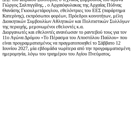
Γιώργος Σαλπιγγίδης, , ο Αρχαιόφυλακας της Αρχαίας Πύδνας
Θανάσης Γκιουλμετάρογλου, εθελόντριες του ΕΕΣ (παράρτημα
Κατερίνης), εκπρόσωποι φορέων, Πρόεδροι κοινοτήτων, μέλη
Διοικητικών Συμβουλίων Αθλητικών και Πολιτιστικών Συλλόγων
της περιοχής, μεμονωμένοι εθελοντές κ.α.
Διοργανωτές και εθελοντές ανανέωσαν το ραντεβού τους για τον
11ο Αγώνα Δρόμου «Το Πέρασμα του Αποστόλου Παύλου» που
είναι προγραμματισμένος να πραγματοποιηθεί το Σάββατο 12
Ιουνίου 2027, μία εβδομάδα νωρίτερα από την προγραμματισμένη
ημερομηνία, λόγω του τριημέρου του Αγίου Πνεύματος.