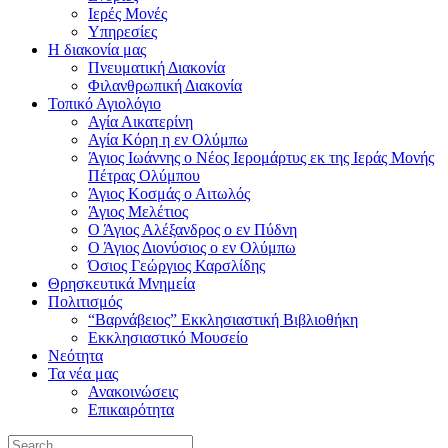
Ιερές Μονές
Υπηρεσίες
Η διακονία μας
Πνευματική Διακονία
Φιλανθρωπική Διακονία
Τοπικό Αγιολόγιο
Αγία Αικατερίνη
Αγία Κόρη η εν Ολύμπω
Άγιος Ιωάννης ο Νέος Ιερομάρτυς εκ της Ιεράς Μονής
Πέτρας Ολύμπου
Άγιος Κοσμάς ο Αιτωλός
Άγιος Μελέτιος
Ο Άγιος Αλέξανδρος ο εν Πύδνη
Ο Άγιος Διονύσιος ο εν Ολύμπω
Όσιος Γεώργιος Καρσλίδης
Θρησκευτικά Μνημεία
Πολιτισμός
“Βαρνάβειος” Εκκλησιαστική Βιβλιοθήκη
Εκκλησιαστικό Μουσείο
Νεότητα
Τα νέα μας
Ανακοινώσεις
Επικαιρότητα
Search