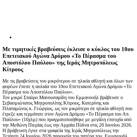
Με τιμητικές βραβεύσεις έκλεισε ο κύκλος του 10ου
Επετειακού Αγώνα Δρόμου «Το Πέρασμα του
Αποστόλου Παύλου» της Ιεράς Μητροπόλεως
Κίτρους
Με τις βραβεύσεις του μικρότερου σε ηλικία αθλητή και όλων των
φορέων έπεσε η αυλαία του 10ου Επετειακού Αγώνα Δρόμου «Το
Πέρασμα του Αποστόλου Παύλου».
Τον μικρό Σταύρο Μανουσαρίδη του Εμμανουήλ βράβευσε ο
Σεβασμιώτατος Μητροπολίτης Κίτρους, Κατερίνης και
Πλαταμώνος κ. Γεώργιος, ως τον μικρότερο σε ηλικία αθλητή που
έτρεξε και τερμάτισε στον Αγώνα Δρόμου «Το Πέρασμα του Απ.
Παύλου» (10χλμ) που πραγματοποιήθηκε με μεγάλη επιτυχία από
την Μεθώνη Πιερίας έως την Αρχαία Πύδνα στις 20 Ιουνίου 2026.
Η βράβευση έγινε στα γραφεία της Ιεράς Μητροπόλεως την
Τετάρτη 24 Ιουνίου 2026 παρουσία του πατέρα του, Εμμανουήλ