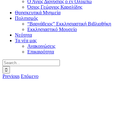
Ο Άγιος Διονύσιος ο εν Ολύμπω
Όσιος Γεώργιος Καρσλίδης
Θρησκευτικά Μνημεία
Πολιτισμός
“Βαρνάβειος” Εκκλησιαστική Βιβλιοθήκη
Εκκλησιαστικό Μουσείο
Νεότητα
Τα νέα μας
Ανακοινώσεις
Επικαιρότητα
Search
for:
Previous
Επόμενο
View
Larger
Image