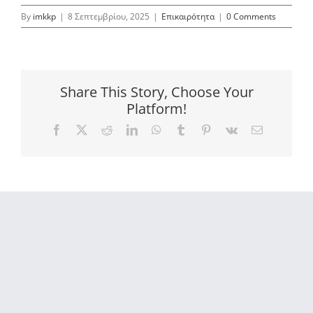
By
imkkp
|
8 Σεπτεμβρίου, 2025
|
Επικαιρότητα
|
0 Comments
Share This Story, Choose Your
Platform!
Facebook
X
Reddit
LinkedIn
WhatsApp
Tumblr
Pinterest
Vk
Email