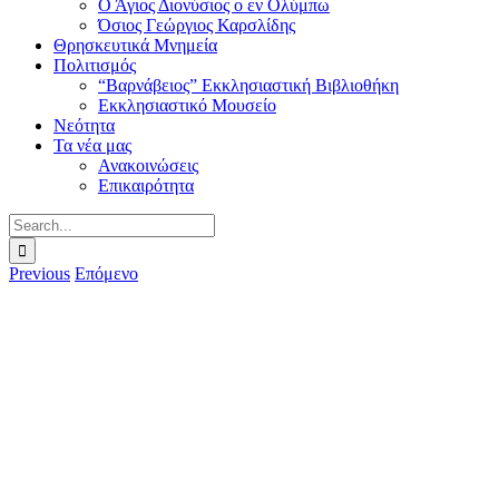
Ο Άγιος Διονύσιος ο εν Ολύμπω
Όσιος Γεώργιος Καρσλίδης
Θρησκευτικά Μνημεία
Πολιτισμός
“Βαρνάβειος” Εκκλησιαστική Βιβλιοθήκη
Εκκλησιαστικό Μουσείο
Νεότητα
Τα νέα μας
Ανακοινώσεις
Επικαιρότητα
Search
for:
Previous
Επόμενο
View
Larger
Image