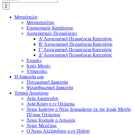
for:
Μητρόπολη
Μητροπολίτης
Επισκοπικός Κατάλογος
Αρχιερατικές Περιφέρειες
Α’ Αρχιερατική Περιφέρεια Κατερίνης
Β’ Αρχιερατική Περιφέρεια Κατερίνης
Γ’ Αρχιερατική Περιφέρεια Κατερίνης
Δ’ Αρχιερατική Περιφέρεια Κατερίνης
Ενορίες
Ιερές Μονές
Υπηρεσίες
Η διακονία μας
Πνευματική Διακονία
Φιλανθρωπική Διακονία
Τοπικό Αγιολόγιο
Αγία Αικατερίνη
Αγία Κόρη η εν Ολύμπω
Άγιος Ιωάννης ο Νέος Ιερομάρτυς εκ της Ιεράς Μονής
Πέτρας Ολύμπου
Άγιος Κοσμάς ο Αιτωλός
Άγιος Μελέτιος
Ο Άγιος Αλέξανδρος ο εν Πύδνη