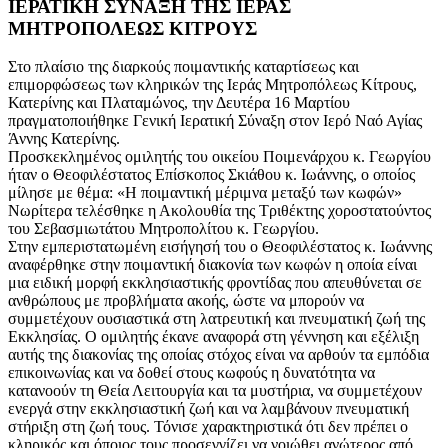
ΙΕΡΑΤΙΚΗ ΣΥΝΑΞΗ ΤΗΣ ΙΕΡΑΣ
ΜΗΤΡΟΠΟΛΕΩΣ ΚΙΤΡΟΥΣ
Στο πλαίσιο της διαρκούς ποιμαντικής καταρτίσεως και
επιμορφώσεως των κληρικών της Ιεράς Μητροπόλεως Κίτρους,
Κατερίνης και Πλαταμώνος, την Δευτέρα 16 Μαρτίου
πραγματοποιήθηκε Γενική Ιερατική Σύναξη στον Ιερό Ναό Αγίας
Άννης Κατερίνης.
Προσκεκλημένος ομιλητής του οικείου Ποιμενάρχου κ. Γεωργίου
ήταν ο Θεοφιλέστατος Επίσκοπος Σκιάθου κ. Ιωάννης, ο οποίος
μίλησε με θέμα: «Η ποιμαντική μέριμνα μεταξύ των κωφών»
Νωρίτερα τελέσθηκε η Ακολουθία της Τριθέκτης χοροστατούντος
του Σεβασμιωτάτου Μητροπολίτου κ. Γεωργίου.
Στην εμπεριστατωμένη εισήγησή του ο Θεοφιλέστατος κ. Ιωάννης
αναφέρθηκε στην ποιμαντική διακονία των κωφών η οποία είναι
μια ειδική μορφή εκκλησιαστικής φροντίδας που απευθύνεται σε
ανθρώπους με προβλήματα ακοής, ώστε να μπορούν να
συμμετέχουν ουσιαστικά στη λατρευτική και πνευματική ζωή της
Εκκλησίας. Ο ομιλητής έκανε αναφορά στη γέννηση και εξέλιξη
αυτής της διακονίας της οποίας στόχος είναι να αρθούν τα εμπόδια
επικοινωνίας και να δοθεί στους κωφούς η δυνατότητα να
κατανοούν τη Θεία Λειτουργία και τα μυστήρια, να συμμετέχουν
ενεργά στην εκκλησιαστική ζωή και να λαμβάνουν πνευματική
στήριξη στη ζωή τους. Τόνισε χαρακτηριστικά ότι δεν πρέπει ο
κληρικός και όποιος τους προσεγγίζει να νοιώθει ανώτερος από