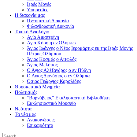
Ιερές Μονές
Υπηρεσίες
Η διακονία μας
Πνευματική Διακονία
Φιλανθρωπική Διακονία
Τοπικό Αγιολόγιο
Αγία Αικατερίνη
Αγία Κόρη η εν Ολύμπω
Άγιος Ιωάννης ο Νέος Ιερομάρτυς εκ της Ιεράς Μονής
Πέτρας Ολύμπου
Άγιος Κοσμάς ο Αιτωλός
Άγιος Μελέτιος
Ο Άγιος Αλέξανδρος ο εν Πύδνη
Ο Άγιος Διονύσιος ο εν Ολύμπω
Όσιος Γεώργιος Καρσλίδης
Θρησκευτικά Μνημεία
Πολιτισμός
“Βαρνάβειος” Εκκλησιαστική Βιβλιοθήκη
Εκκλησιαστικό Μουσείο
Νεότητα
Τα νέα μας
Ανακοινώσεις
Επικαιρότητα
Search