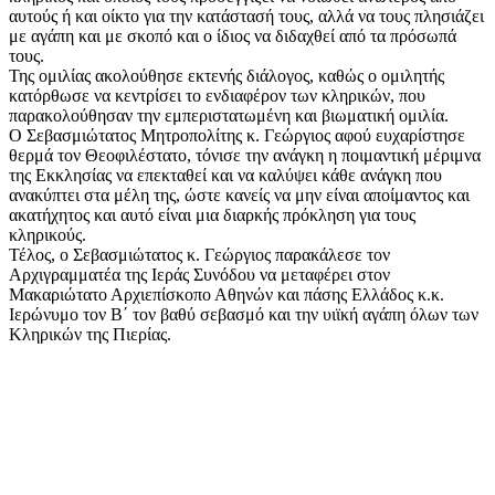
αυτούς ή και οίκτο για την κατάστασή τους, αλλά να τους πλησιάζει
με αγάπη και με σκοπό και ο ίδιος να διδαχθεί από τα πρόσωπά
τους.
Της ομιλίας ακολούθησε εκτενής διάλογος, καθώς ο ομιλητής
κατόρθωσε να κεντρίσει το ενδιαφέρον των κληρικών, που
παρακολούθησαν την εμπεριστατωμένη και βιωματική ομιλία.
Ο Σεβασμιώτατος Μητροπολίτης κ. Γεώργιος αφού ευχαρίστησε
θερμά τον Θεοφιλέστατο, τόνισε την ανάγκη η ποιμαντική μέριμνα
της Εκκλησίας να επεκταθεί και να καλύψει κάθε ανάγκη που
ανακύπτει στα μέλη της, ώστε κανείς να μην είναι αποίμαντος και
ακατήχητος και αυτό είναι μια διαρκής πρόκληση για τους
κληρικούς.
Τέλος, ο Σεβασμιώτατος κ. Γεώργιος παρακάλεσε τον
Αρχιγραμματέα της Ιεράς Συνόδου να μεταφέρει στον
Μακαριώτατο Αρχιεπίσκοπο Αθηνών και πάσης Ελλάδος κ.κ.
Ιερώνυμο τον Β΄ τον βαθύ σεβασμό και την υιϊκή αγάπη όλων των
Κληρικών της Πιερίας.