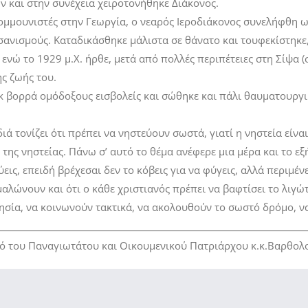
ών και στην συνέχεια χειροτονήθηκε Διάκονος.
ομμουνιστές στην Γεωργία, ο νεαρός Ιεροδιάκονος συνελήφθη ως
σανισμούς. Καταδικάσθηκε μάλιστα σε θάνατο και τουφεκίστηκ
 ενώ το 1929 μ.Χ. ήρθε, μετά από πολλές περιπέτειες στη Σίψα 
ης ζωής του.
εκ βορρά ομόδοξους εισβολείς και σώθηκε και πάλι θαυματουργι
τονίζει ότι πρέπει να νηστεύουν σωστά, γιατί η νηστεία είναι 
 της νηστείας. Πάνω σ’ αυτό το θέμα ανέφερε μια μέρα και το ε
ύεις, επειδή βρέχεσαι δεν το κόβεις για να φύγεις, αλλά περιμένε
μαλώνουν και ότι ο κάθε χριστιανός πρέπει να βαφτίσει το λιγώτ
ησία, να κοινωνούν τακτικά, να ακολουθούν το σωστό δρόμο, να
υπό του Παναγιωτάτου και Οικουμενικού Πατριάρχου κ.κ.Βαρθολ