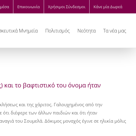
μέσα
Επικοινωνία
Χρήσιμοι Σύνδεσμοι
Κάνε μία Δωρεά
κευτικά Μνημεία
Πολιτισμός
Νεότητα
Τα νέα μας
) και το βαφτιστικό του όνομα ήταν
κλήσεως και της χάριτος. Γαλουχημένος από την
ε ότι διέφερε των άλλων παιδιών και ότι ήταν
ναγιά του Σουμελά. Δόκιμος μοναχός έγινε σε ηλικία μόλις