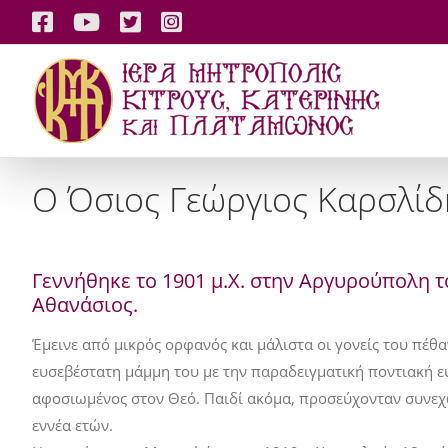
Skip
Facebook
YouTube
X
Instagram
to
content
Ο Όσιος Γεώργιος Καρσλίδ
Γεννήθηκε το 1901 μ.Χ. στην Αργυρούπολη τ
Αθανάσιος.
Έμεινε από μικρός ορφανός και μάλιστα οι γονείς του πέθ
ευσεβέστατη μάμμη του με την παραδειγματική ποντιακή ευσ
αφοσιωμένος στον Θεό. Παιδί ακόμα, προσεύχονταν συνεχώς
εννέα ετών.