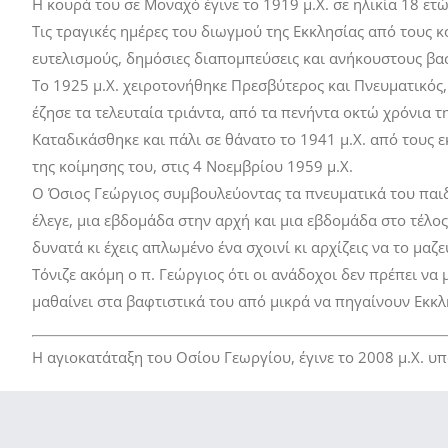
Η κουρά του σε Μοναχό έγινε το 1919 μ.Χ. σε ηλικία 18 ετ
Τις τραγικές ημέρες του διωγμού της Εκκλησίας από τους κ
ευτελισμούς, δημόσιες διαπομπεύσεις και ανήκουστους βα
Το 1925 μ.Χ. χειροτονήθηκε Πρεσβύτερος και Πνευματικός,
έζησε τα τελευταία τριάντα, από τα πενήντα οκτώ χρόνια τ
Καταδικάσθηκε και πάλι σε θάνατο το 1941 μ.Χ. από τους 
της κοίμησης του, στις 4 Νοεμβρίου 1959 μ.Χ.
Ο Όσιος Γεώργιος συμβουλεύοντας τα πνευματικά του παιδιά 
έλεγε, μια εβδομάδα στην αρχή και μια εβδομάδα στο τέλος
δυνατά κι έχεις απλωμένο ένα σχοινί κι αρχίζεις να το μαζε
Τόνιζε ακόμη ο π. Γεώργιος ότι οι ανάδοχοι δεν πρέπει να 
μαθαίνει στα βαφτιστικά του από μικρά να πηγαίνουν Εκκλ
Η αγιοκατάταξη του Οσίου Γεωργίου, έγινε το 2008 μ.Χ. 