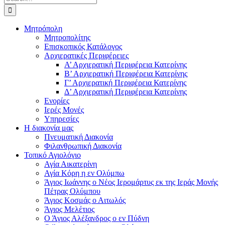
for:
Μητρόπολη
Μητροπολίτης
Επισκοπικός Κατάλογος
Αρχιερατικές Περιφέρειες
Α’ Αρχιερατική Περιφέρεια Κατερίνης
Β’ Αρχιερατική Περιφέρεια Κατερίνης
Γ’ Αρχιερατική Περιφέρεια Κατερίνης
Δ’ Αρχιερατική Περιφέρεια Κατερίνης
Ενορίες
Ιερές Μονές
Υπηρεσίες
Η διακονία μας
Πνευματική Διακονία
Φιλανθρωπική Διακονία
Τοπικό Αγιολόγιο
Αγία Αικατερίνη
Αγία Κόρη η εν Ολύμπω
Άγιος Ιωάννης ο Νέος Ιερομάρτυς εκ της Ιεράς Μονής
Πέτρας Ολύμπου
Άγιος Κοσμάς ο Αιτωλός
Άγιος Μελέτιος
Ο Άγιος Αλέξανδρος ο εν Πύδνη