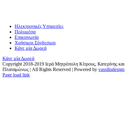
Ηλεκτρονικές Υπηρεσίες
Πολυμέσα
Επικοινωνία
Χρήσιμοι Σύνδεσμοι
Κάνε μία Δωρεά
Κάνε μία Δωρεά
Copyright 2018-2019 Ιερά Μητρόπολη Κίτρους, Κατερίνης και
Πλαταμώνως | All Rights Reserved | Powered by
vassilisdesign
Facebook
YouTube
X
Instagram
Page load link
Go
to
Top