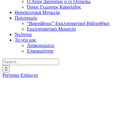
Ο Άγιος Διονύσιος ο εν Ολύμπω
Όσιος Γεώργιος Καρσλίδης
Θρησκευτικά Μνημεία
Πολιτισμός
“Βαρνάβειος” Εκκλησιαστική Βιβλιοθήκη
Εκκλησιαστικό Μουσείο
Νεότητα
Τα νέα μας
Ανακοινώσεις
Επικαιρότητα
Search
for:
Previous
Επόμενο
View
Larger
Image