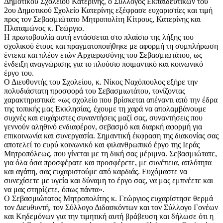
Δημοτικού Σχολείου Κατερίνης, ο Σύλλογος Εκπαιδευτικών του
2ου Δημοτικού Σχολείο Κατερίνης εξέφρασε ευχαριστίες και τιμή
προς τον Σεβασμιώτατο Μητροπολίτη Κίτρους, Κατερίνης και
Πλαταμώνος κ. Γεώργιο.
Η πρωτοβουλία αυτή εντάσσεται στο πλαίσιο της λήξης του
σχολικού έτους και πραγματοποιήθηκε με αφορμή τη συμπλήρωση
έντεκα και πλέον ετών Αρχιερωσύνης του Σεβασμιωτάτου, ως
ένδειξη αναγνώρισης για το πλούσιο ποιμαντικό και κοινωνικό
έργο του.
Ο Διευθυντής του Σχολείου, κ. Νίκος Ναχόπουλος εξήρε την
πολυδιάστατη προσφορά του Σεβασμιωτάτου, τονίζοντας
χαρακτηριστικά: «ως σχολείο που βρίσκεται απέναντι από την έδρα
της τοπικής μας Εκκλησίας, έχουμε τη χαρά να απολαμβάνουμε
συχνές και ευχάριστες συναντήσεις μαζί σας, συναντήσεις που
γεννούν αληθινό ενδιαφέρον, σεβασμό και διαρκή αφορμή για
επικοινωνία και συνεργασία. Σημαντική έκφραση της διακονίας σας
αποτελεί το ευρύ κοινωνικό και φιλανθρωπικό έργο της Ιεράς
Μητροπόλεως, που γίνεται με τη δική σας μέριμνα. Σεβασμιώτατε,
για όλα όσα προσφέρατε και προσφέρετε, με συνέπεια, απλότητα
και αγάπη, σας ευχαριστούμε από καρδιάς. Ευχόμαστε να
συνεχίσετε με υγεία και δύναμη το έργο σας, να μας εμπνέετε και
να μας στηρίζετε, όπως πάντα».
Ο Σεβασμιώτατος Μητροπολίτης κ. Γεώργιος ευχαρίστησε θερμά
τον Διευθυντή, τον Σύλλογο Διδασκόντων και τον Σύλλογο Γονέων
και Κηδεμόνων για την τιμητική αυτή βράβευση και δήλωσε ότι η