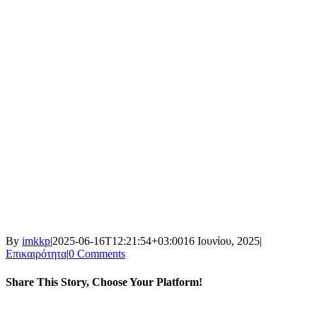
By
imkkp
|
2025-06-16T12:21:54+03:00
16 Ιουνίου, 2025
|
Επικαιρότητα
|
0 Comments
Share This Story, Choose Your Platform!
Facebook
X
Reddit
LinkedIn
WhatsApp
Tumblr
Pinterest
Vk
Email