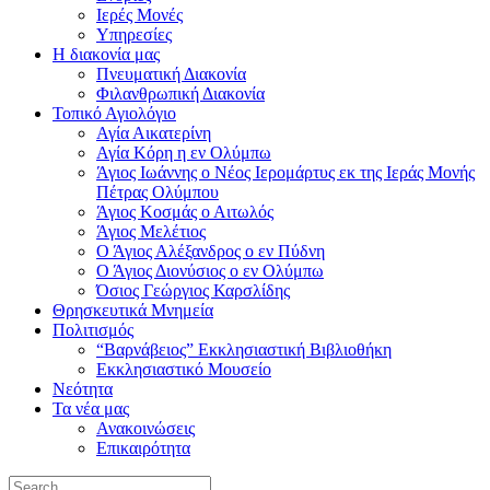
Ιερές Μονές
Υπηρεσίες
Η διακονία μας
Πνευματική Διακονία
Φιλανθρωπική Διακονία
Τοπικό Αγιολόγιο
Αγία Αικατερίνη
Αγία Κόρη η εν Ολύμπω
Άγιος Ιωάννης ο Νέος Ιερομάρτυς εκ της Ιεράς Μονής
Πέτρας Ολύμπου
Άγιος Κοσμάς ο Αιτωλός
Άγιος Μελέτιος
Ο Άγιος Αλέξανδρος ο εν Πύδνη
Ο Άγιος Διονύσιος ο εν Ολύμπω
Όσιος Γεώργιος Καρσλίδης
Θρησκευτικά Μνημεία
Πολιτισμός
“Βαρνάβειος” Εκκλησιαστική Βιβλιοθήκη
Εκκλησιαστικό Μουσείο
Νεότητα
Τα νέα μας
Ανακοινώσεις
Επικαιρότητα
Search