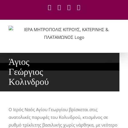
Skip
Facebook
YouTube
X
Instagram
to
content
Άγιος
Γεώργιος
Κολινδρού
Ο Ιερός Ναός Αγίου Γεωργίου βρίσκεται στις
ανατολικές παρυφές του Κολινδρού, κτισμένος σε
ρυθμό τρίκλιτης βασιλικής χωρίς νάρθηκα, με νεότερο