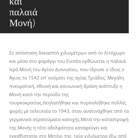
και
παλαιά
Μονή)
Σε απόσταση δεκαεπτά χιλιομέτρων από το Λιτόχωρο
και μέσα στο φαράγγι του Ενιπέα ορθώνεται η παλαιά
Ιερά Μονή του Αγίου Διονυσίου, που ίδρυσε ο ίδιος ο
Άγιος το 1542 επ’ ονόματι της αγίας Τριάδος. Μεγάλη
πνευματική, εθνική και κοινωνική δράση ανέπτυξε η
Μονή κατά την περίοδο της
τουρκοκρατίας.Λεηλατήθηκε και πυρπολήθηκε πολλές
φορές με τελευταία το 1943, όταν ανατινάχθηκε από τα
γερμανικά στρατεύματα κατοχής.Μετά την καταστροφή
της Μονής η τότε αδελφότητα καταφεύγει και
εγκαθίσταται στο Μετόχι της, τρία χιλιόμετρα έξω από