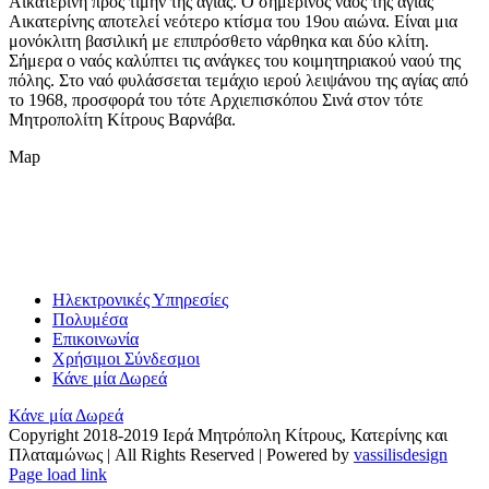
Αικατερίνη προς τιμήν της αγίας. Ο σημερινός ναός της αγίας
Αικατερίνης αποτελεί νεότερο κτίσμα του 19ου αιώνα. Είναι μια
μονόκλιτη βασιλική με επιπρόσθετο νάρθηκα και δύο κλίτη.
Σήμερα ο ναός καλύπτει τις ανάγκες του κοιμητηριακού ναού της
πόλης. Στο ναό φυλάσσεται τεμάχιο ιερού λειψάνου της αγίας από
το 1968, προσφορά του τότε Αρχιεπισκόπου Σινά στον τότε
Μητροπολίτη Κίτρους Βαρνάβα.
Map
Ηλεκτρονικές Υπηρεσίες
Πολυμέσα
Επικοινωνία
Χρήσιμοι Σύνδεσμοι
Κάνε μία Δωρεά
Κάνε μία Δωρεά
Copyright 2018-2019 Ιερά Μητρόπολη Κίτρους, Κατερίνης και
Πλαταμώνως | All Rights Reserved | Powered by
vassilisdesign
Facebook
YouTube
X
Instagram
Page load link