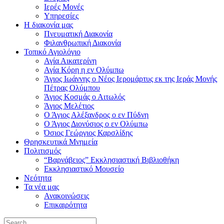
Ιερές Μονές
Υπηρεσίες
Η διακονία μας
Πνευματική Διακονία
Φιλανθρωπική Διακονία
Τοπικό Αγιολόγιο
Αγία Αικατερίνη
Αγία Κόρη η εν Ολύμπω
Άγιος Ιωάννης ο Νέος Ιερομάρτυς εκ της Ιεράς Μονής
Πέτρας Ολύμπου
Άγιος Κοσμάς ο Αιτωλός
Άγιος Μελέτιος
Ο Άγιος Αλέξανδρος ο εν Πύδνη
Ο Άγιος Διονύσιος ο εν Ολύμπω
Όσιος Γεώργιος Καρσλίδης
Θρησκευτικά Μνημεία
Πολιτισμός
“Βαρνάβειος” Εκκλησιαστική Βιβλιοθήκη
Εκκλησιαστικό Μουσείο
Νεότητα
Τα νέα μας
Ανακοινώσεις
Επικαιρότητα
Search