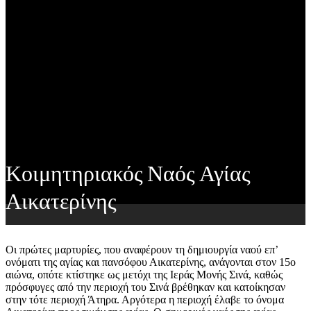
Κοιμητηριακός Ναός Αγίας
Αικατερίνης
Οι πρώτες μαρτυρίες, που αναφέρουν τη δημιουργία ναού επ’
ονόματι της αγίας και πανσόφου Αικατερίνης, ανάγονται στον 15ο
αιώνα, οπότε κτίστηκε ως μετόχι της Ιεράς Μονής Σινά, καθώς
πρόσφυγες από την περιοχή του Σινά βρέθηκαν και κατοίκησαν
στην τότε περιοχή Άτηρα. Αργότερα η περιοχή έλαβε το όνομα