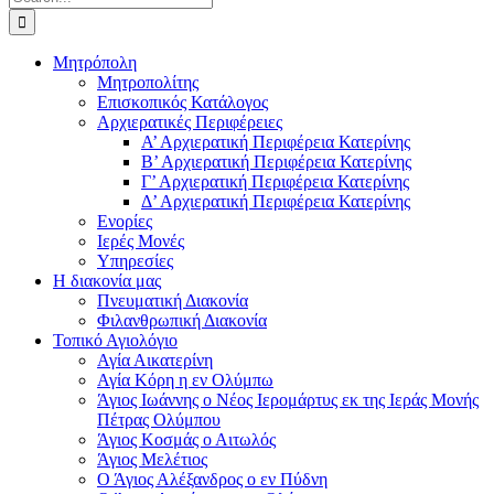
for:
Μητρόπολη
Μητροπολίτης
Επισκοπικός Κατάλογος
Αρχιερατικές Περιφέρειες
Α’ Αρχιερατική Περιφέρεια Κατερίνης
Β’ Αρχιερατική Περιφέρεια Κατερίνης
Γ’ Αρχιερατική Περιφέρεια Κατερίνης
Δ’ Αρχιερατική Περιφέρεια Κατερίνης
Ενορίες
Ιερές Μονές
Υπηρεσίες
Η διακονία μας
Πνευματική Διακονία
Φιλανθρωπική Διακονία
Τοπικό Αγιολόγιο
Αγία Αικατερίνη
Αγία Κόρη η εν Ολύμπω
Άγιος Ιωάννης ο Νέος Ιερομάρτυς εκ της Ιεράς Μονής
Πέτρας Ολύμπου
Άγιος Κοσμάς ο Αιτωλός
Άγιος Μελέτιος
Ο Άγιος Αλέξανδρος ο εν Πύδνη