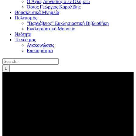
Ο Άγιος Διονύσιος ο εν Ολύμπω
Όσιος Γεώργιος Καρσλίδης
Θρησκευτικά Μνημεία
Πολιτισμός
“Βαρνάβειος” Εκκλησιαστική Βιβλιοθήκη
Εκκλησιαστικό Μουσείο
Νεότητα
Τα νέα μας
Ανακοινώσεις
Επικαιρότητα
Search
for: