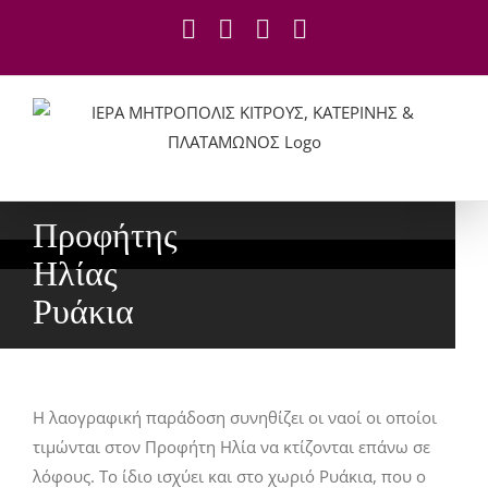
Skip
Facebook
YouTube
X
Instagram
to
content
Προφήτης
Ηλίας
Ρυάκια
Η λαογραφική παράδοση συνηθίζει οι ναοί οι οποίοι
τιμώνται στον Προφήτη Ηλία να κτίζονται επάνω σε
λόφους. Το ίδιο ισχύει και στο χωριό Ρυάκια, που ο