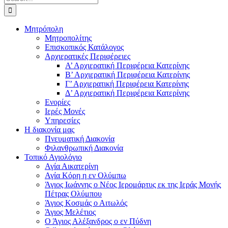
for:
Μητρόπολη
Μητροπολίτης
Επισκοπικός Κατάλογος
Αρχιερατικές Περιφέρειες
Α’ Αρχιερατική Περιφέρεια Κατερίνης
Β’ Αρχιερατική Περιφέρεια Κατερίνης
Γ’ Αρχιερατική Περιφέρεια Κατερίνης
Δ’ Αρχιερατική Περιφέρεια Κατερίνης
Ενορίες
Ιερές Μονές
Υπηρεσίες
Η διακονία μας
Πνευματική Διακονία
Φιλανθρωπική Διακονία
Τοπικό Αγιολόγιο
Αγία Αικατερίνη
Αγία Κόρη η εν Ολύμπω
Άγιος Ιωάννης ο Νέος Ιερομάρτυς εκ της Ιεράς Μονής
Πέτρας Ολύμπου
Άγιος Κοσμάς ο Αιτωλός
Άγιος Μελέτιος
Ο Άγιος Αλέξανδρος ο εν Πύδνη