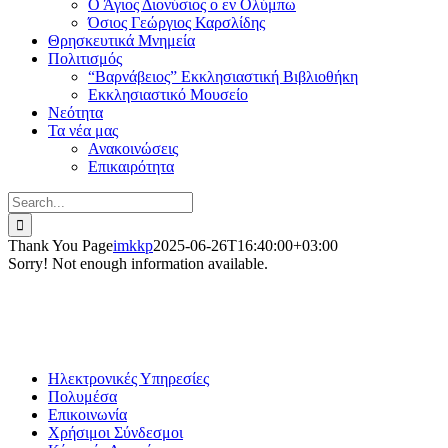
Ο Άγιος Διονύσιος ο εν Ολύμπω
Όσιος Γεώργιος Καρσλίδης
Θρησκευτικά Μνημεία
Πολιτισμός
“Βαρνάβειος” Εκκλησιαστική Βιβλιοθήκη
Εκκλησιαστικό Μουσείο
Νεότητα
Τα νέα μας
Ανακοινώσεις
Επικαιρότητα
Search
for:
Thank You Page
imkkp
2025-06-26T16:40:00+03:00
Sorry! Not enough information available.
Ηλεκτρονικές Υπηρεσίες
Πολυμέσα
Επικοινωνία
Χρήσιμοι Σύνδεσμοι