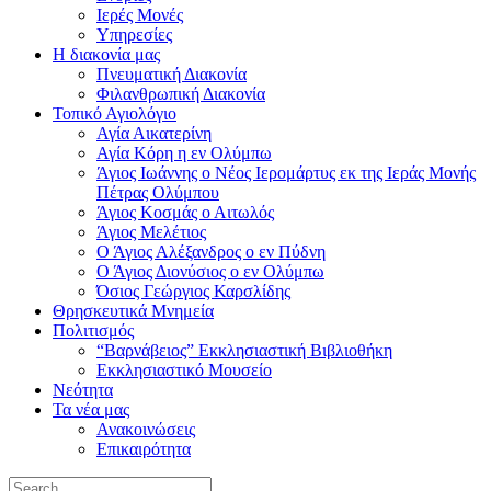
Ιερές Μονές
Υπηρεσίες
Η διακονία μας
Πνευματική Διακονία
Φιλανθρωπική Διακονία
Τοπικό Αγιολόγιο
Αγία Αικατερίνη
Αγία Κόρη η εν Ολύμπω
Άγιος Ιωάννης ο Νέος Ιερομάρτυς εκ της Ιεράς Μονής
Πέτρας Ολύμπου
Άγιος Κοσμάς ο Αιτωλός
Άγιος Μελέτιος
Ο Άγιος Αλέξανδρος ο εν Πύδνη
Ο Άγιος Διονύσιος ο εν Ολύμπω
Όσιος Γεώργιος Καρσλίδης
Θρησκευτικά Μνημεία
Πολιτισμός
“Βαρνάβειος” Εκκλησιαστική Βιβλιοθήκη
Εκκλησιαστικό Μουσείο
Νεότητα
Τα νέα μας
Ανακοινώσεις
Επικαιρότητα
Search