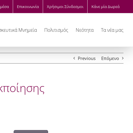
μέσα
Επικοινωνία
Χρήσιμοι Σύνδεσμοι
Κάνε μία Δωρεά
κευτικά Μνημεία
Πολιτισμός
Νεότητα
Τα νέα μας
Previous
Επόμενο
κποίησης