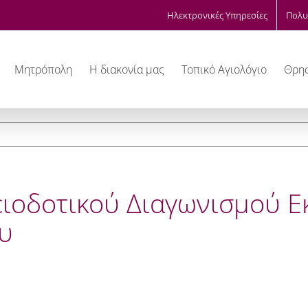
Ηλεκτρονικές Υπηρεσίες
Πολυ
Μητρόπολη
Η διακονία μας
Τοπικό Αγιολόγιο
Θρησ
ειοδοτικού Διαγωνισμού Ε
ου