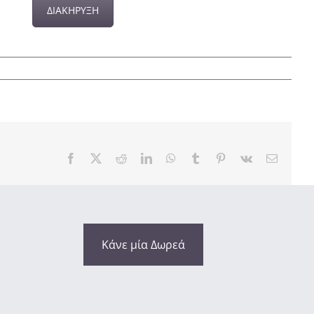
ΔΙΑΚΗΡΥΞΗ
Facebook
X
Reddit
LinkedIn
WhatsApp
Tumblr
Pinterest
Vk
Email
Κάνε μία Δωρεά